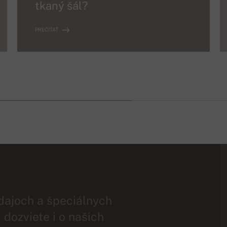
tkaný šál?
PREČÍTAŤ
dajoch a špeciálnych
 dozviete i o našich