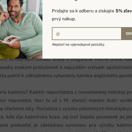
Pridajte sa k odberu a získajte
5% zľa
prvý nákup.
OD
Neplatí na výpredajové položky.
íru sú dejinami luxusu, krásy a elegancie. Ručne tkané ka
doveku znakom príslušnosti k najvyšším vrstvám spoločnost
esta patrili k základnému vybaveniu šatníka anglického gent
ória kašmíru? Kašmír nepochádza z rovnomennej indickej pr
ov napovedal, hoci tu už v 16. storočí miestni tkáči vyrá
e sfarbené šály. Pochádza z vysoko položených himalájskych
, kde žije kašmírska koza. Jej srsť (lepšie povedané jej 
vaná podsada) je základnou surovinou pre výrobu kašmír