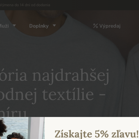
Výmena do 14 dní od dodania
Muži
Doplnky
Výpredaj
ória najdrahšej
odnej textílie -
íru.
Získajte 5% zľavu!