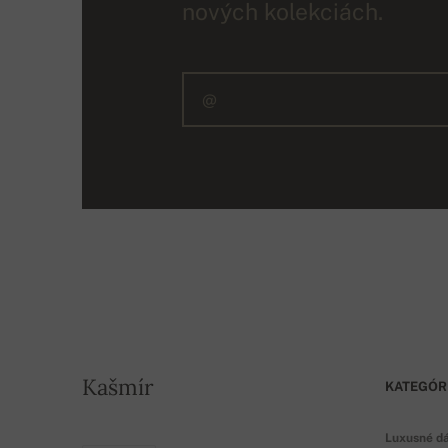
nových kolekciách.
Kašmír
KATEGÓR
Luxusné d