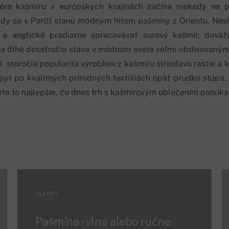
ra kašmíru v európskych krajinách začína niekedy na p
edy sa v Paríži stanú módnym hitom pašmíny z Orientu. Nes
 a anglické pradiarne spracovávať surový kašmír, dováž
na dlhé desaťročia stáva v módnom svete veľmi obdivovaným 
. storočia popularita výrobkov z kašmíru striedavo rastie a k
pyt po kvalitných prírodných textíiliách opäť prudko stúpa
te to najlepšie, čo dnes trh s kašmírovým oblečením ponúka
ČLÁNKY
Pašmína - vlna alebo ručne