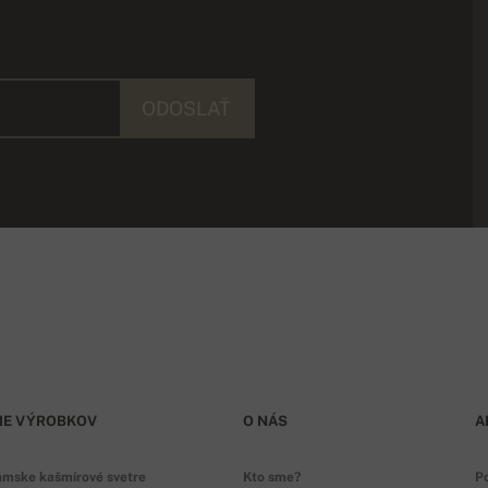
ODOSLAŤ
IE VÝROBKOV
O NÁS
A
ámske kašmírové svetre
Kto sme?
P