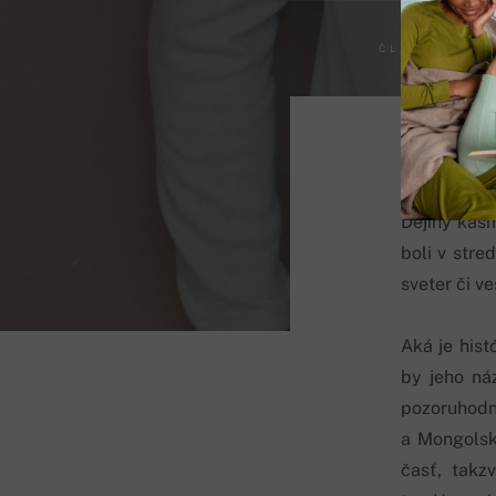
ČLÁNKY
Dejiny kašm
boli v stre
sveter či v
Aká je hist
by jeho náz
pozoruhodn
a Mongolska
časť, takz