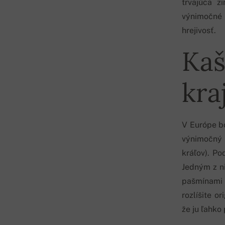
trvajúca z
výnimočné 
hrejivosť.
Kaš
kra
V Európe b
výnimočný 
kráľov). Po
Jedným z n
pašmínami 
rozlíšite o
že ju ľahko