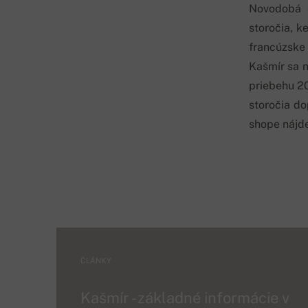
Novodobá é
storočia, k
francúzske
Kašmír sa 
priebehu 20
storočia do
shope nájde
ČLÁNKY
Kašmír - základné informácie v