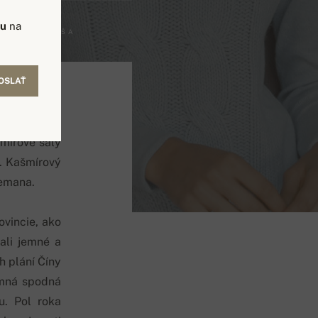
vu
na
PETER GREŠA
OSLAŤ
šmírové šály
i. Kašmírový
lemana.
ovincie, ako
bali jemné a
 plání Číny
jemná spodná
u. Pol roka