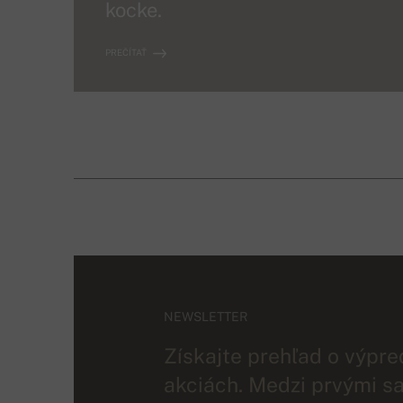
kocke.
PREČÍTAŤ
NEWSLETTER
Získajte prehľad o výpre
akciách. Medzi prvými sa