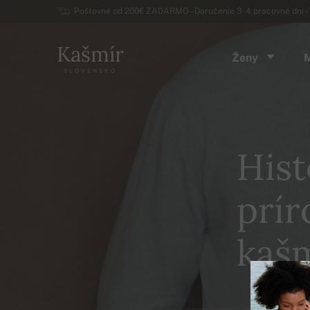
Poštovné od 200€ ZADARMO - Doručenie 3-4 pracovné dni - 
Kašmír
Ženy
SLOVENSKO
Hist
prír
kašm