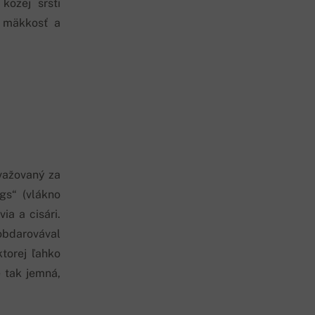
kozej srsti
, mäkkosť a
važovaný za
gs“ (vlákno
ia a cisári.
obdarovával
torej ľahko
e tak jemná,