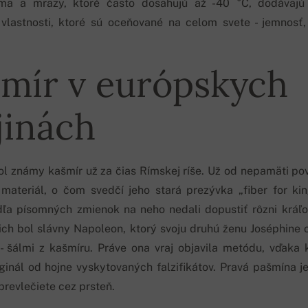
ima a mrazy, ktoré často dosahujú až -40 °C, dodávajú 
vlastnosti, ktoré sú oceňované na celom svete - jemnosť
mír v európskych
jinách
ol známy kašmír už za čias Rímskej ríše. Už od nepamäti po
materiál, o čom svedčí jeho stará prezývka „fiber for kin
dľa písomných zmienok na neho nedali dopustiť rôzni kráľov
ich bol slávny Napoleon, ktorý svoju druhú ženu Joséphine 
- šálmi z kašmíru. Práve ona vraj objavila metódu, vďaka k
riginál od hojne vyskytovaných falzifikátov. Pravá pašmína j
 prevlečiete cez prsteň.