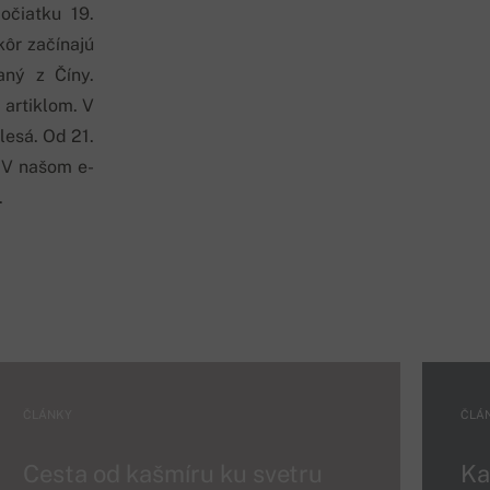
očiatku 19.
kôr začínajú
aný z Číny.
artiklom. V
lesá. Od 21.
. V našom e-
.
ČLÁNKY
ČLÁ
Cesta od kašmíru ku svetru
Ka