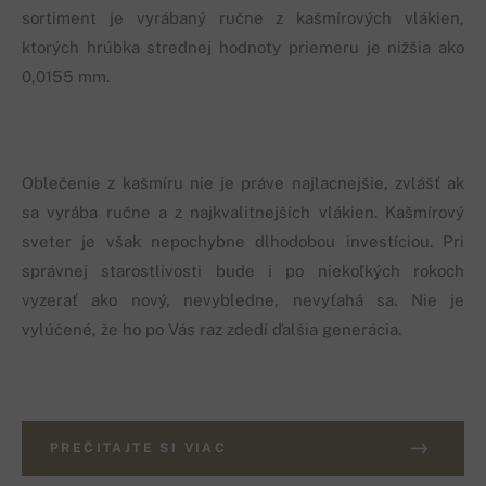
sortiment je vyrábaný ručne z kašmírových vlákien,
ktorých hrúbka strednej hodnoty priemeru je nižšia ako
0,0155 mm.
Oblečenie z kašmíru nie je práve najlacnejšie, zvlášť ak
sa vyrába ručne a z najkvalitnejších vlákien. Kašmírový
sveter je však nepochybne dlhodobou investíciou. Pri
správnej starostlivosti bude i po niekoľkých rokoch
vyzerať ako nový, nevybledne, nevyťahá sa. Nie je
vylúčené, že ho po Vás raz zdedí ďalšia generácia.
PREČITAJTE SI VIAC