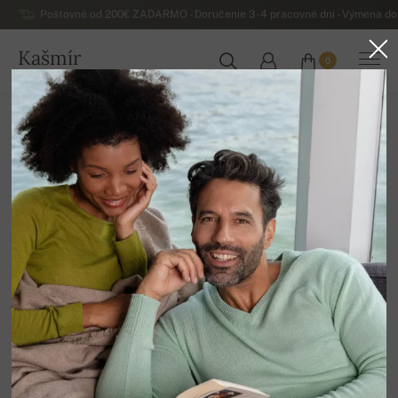
Poštovné od 200€ ZADARMO - Doručenie 3-4 pracovné dni - Výmena do 
Kašmír
0
SLOVENSKO
Domov
Doplnky
Voucher