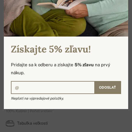
Získajte 5% zľavu!
Pridajte sa k odberu a získajte
5% zľavu
na prvý
nákup.
ODOSLAŤ
Voucher 100€
Neplatí na výpredajové položky.
100% Kašmír | Počet vrstiev:
Tabuľka veľkostí