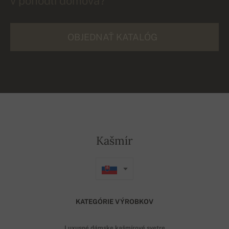
v pohodlí domova?
OBJEDNAŤ KATALÓG
Kašmír
KATEGÓRIE VÝROBKOV
Luxusné dámske kašmírové svetre