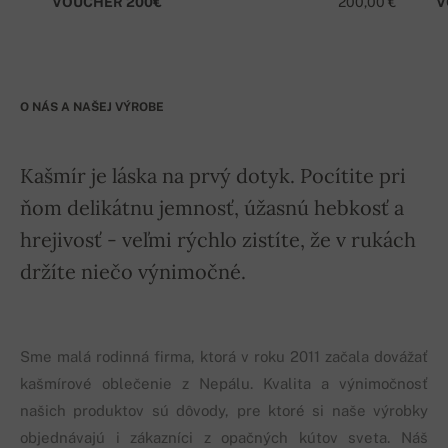
VOUCHER 200€
200,00 €
V
O NÁS A NAŠEJ VÝROBE
Kašmír je láska na prvý dotyk. Pocítite pri
ňom delikátnu jemnosť, úžasnú hebkosť a
hrejivosť - veľmi rýchlo zistíte, že v rukách
držíte niečo výnimočné.
Sme malá rodinná firma, ktorá v roku 2011 začala dovážať
kašmírové oblečenie z Nepálu. Kvalita a výnimočnosť
našich produktov sú dôvody, pre ktoré si naše výrobky
objednávajú i zákazníci z opačných kútov sveta. Náš