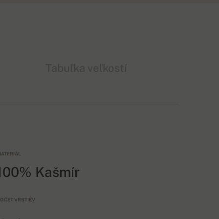
Tabuľka veľkostí
ATERIÁL
100% Kašmír
OČET VRSTIEV