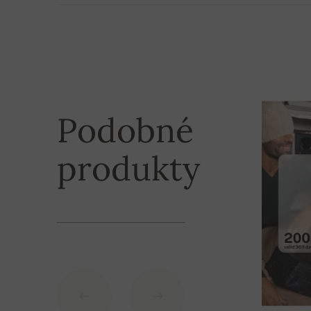
bližšie informácie nás neváhajte kontaktovať.
Tovar odosielame cez kuriérsku službu UPS:
1. Kuriér UPS alebo Slovenská pošta (dobierka)
zvyčajne doručený do 3 dní od odoslania objedn
Podobné
2. Kuriér UPS alebo Slovenská pošta (platba n
doručený do 3 dní od prijatia platby na náš účet
produkty
Pri objednávke nad 200,– € je poštovné zdarma!