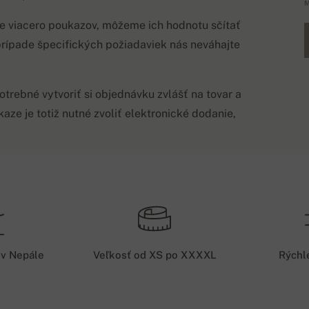
M
te viacero poukazov, môžeme ich hodnotu sčítať
rípade špecifických požiadaviek nás neváhajte
otrebné vytvoriť si objednávku zvlášť na tovar a
ze je totiž nutné zvoliť elektronické dodanie,
nia a platby
P
níkov kontaktovať a oznámiť im predpokladaný
P
racovných dní. Ak Vami objednaný produkt nie je
 v Nepále
Veľkosť od XS po XXXXL
Rýchl
mto prípade môžete rátať s dodacou dobou 3-5
P
entne? Vieme zabezpečiť expresnú dopravu, pre