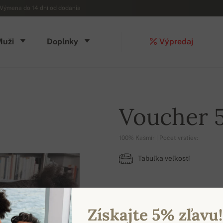
Výmena do 14 dní od dodania
Muži
Doplnky
Výpredaj
Voucher 
100% Kašmír | Počet vrstiev:
Tabuľka veľkostí
Získajte 5% zľavu!