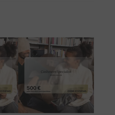
PÔSOB DOPRAVY
ÁTE OTÁZKU K PRODUKTU?
NAPÍŠTE NÁM