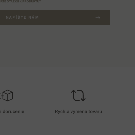
ÁTE OTÁZKU K PRODUKTU?
NAPÍŠTE NÁM
OŠTOVNÉ NAD 200€
ZADARMO
OŠTOVNÉ PRI DOBIERKE
3,5 EUR
e doručenie
Rýchla výmena tovaru
OŠTOVNÉ PRI PLATBE NA ÚČET
3 EUR