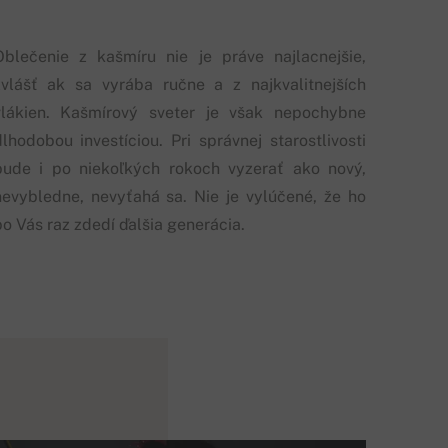
Oblečenie z kašmíru nie je práve najlacnejšie,
zvlášť ak sa vyrába ručne a z najkvalitnejších
vlákien. Kašmírový sveter je však nepochybne
dlhodobou investíciou. Pri správnej starostlivosti
bude i po niekoľkých rokoch vyzerať ako nový,
nevybledne, nevyťahá sa. Nie je vylúčené, že ho
po Vás raz zdedí ďalšia generácia.