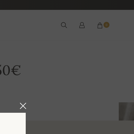
0
50€