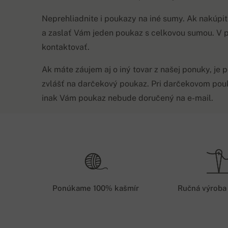
Neprehliadnite i poukazy na iné sumy. Ak nakúpi
a zaslať Vám jeden poukaz s celkovou sumou. V p
kontaktovať.
Ak máte záujem aj o iný tovar z našej ponuky, je p
zvlášť na darčekový poukaz. Pri darčekovom pouka
inak Vám poukaz nebude doručený na e-mail.
Spôsoby doruče
Po prijatí objednávky zvykneme našich zákaz
termín dodania - väčšinou je to do niekoľkých p
Ponúkame 100% kašmír
Ručná výroba
na sklade, musíme ho zadať do výroby. V tako
týždňov.
Potrebujete nejaký produkt z našej ponuky urg