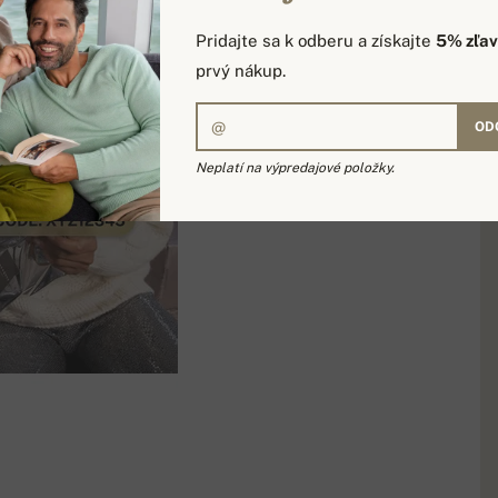
50,00 €
Pridajte sa k odberu a získajte
5% zľa
prvý nákup.
PRIDAŤ DO KOŠÍK
OD
Neplatí na výpredajové položky.