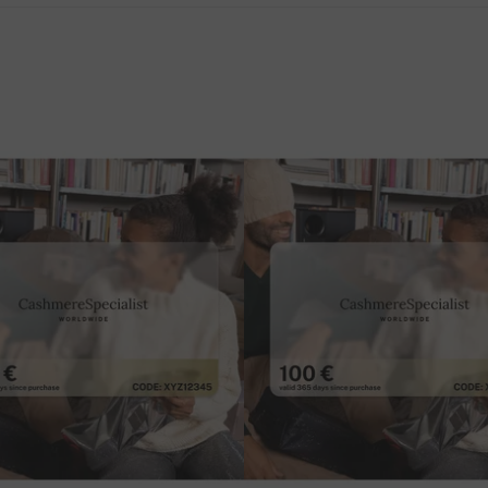
S
 -
3,5€
- platíte až pri prevzaní tovaru,
tovar je
ávky.
a účet) -
3€
- platíte vopred,
tovar je zvyčajne
.
M