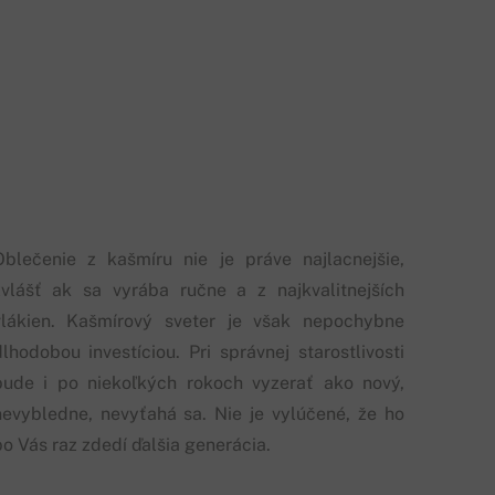
Oblečenie z kašmíru nie je práve najlacnejšie,
zvlášť ak sa vyrába ručne a z najkvalitnejších
vlákien. Kašmírový sveter je však nepochybne
dlhodobou investíciou. Pri správnej starostlivosti
bude i po niekoľkých rokoch vyzerať ako nový,
nevybledne, nevyťahá sa. Nie je vylúčené, že ho
po Vás raz zdedí ďalšia generácia.