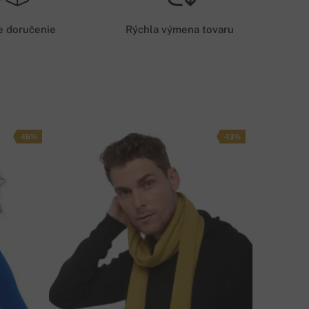
3,5 EUR
e doručenie
Rýchla výmena tovaru
OŠTOVNÉ PRI PLATBE NA ÚČET
3 EUR
PÔSOB DOPRAVY
-16%
-13%
ÁTE OTÁZKU K PRODUKTU?
NAPÍŠTE NÁM