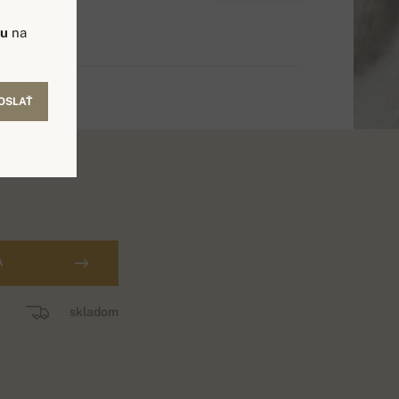
vu
na
OSLAŤ
A
skladom