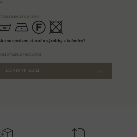
TAROSTLIVOSŤ O KAŠMÍR
ko sa správne starať o výrobky z kašmíru?
ÁTE OTÁZKU K PRODUKTU?
NAPÍŠTE NÁM
OŠTOVNÉ NAD 200€
NAČENIE
ZADARMO
EU
OŠTOVNÉ PRI DOBIERKE