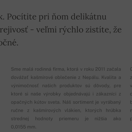
k. Pocítite pri ňom delikátnu
jivosť - veľmi rýchlo zistíte, že
očné.
Sme malá rodinná firma, ktorá v roku 2011 začala
dovážať kašmírové oblečenie z Nepálu. Kvalita a
výnimočnosť našich produktov sú dôvody, pre
ktoré si naše výrobky objednávajú i zákazníci z
opačných kútov sveta. Náš sortiment je vyrábaný
ručne z kašmírových vlákien, ktorých hrúbka
strednej hodnoty priemeru je nižšia ako
0,0155 mm.