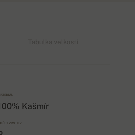
Tabuľka veľkostí
ATERIÁL
100% Kašmír
OČET VRSTIEV
2