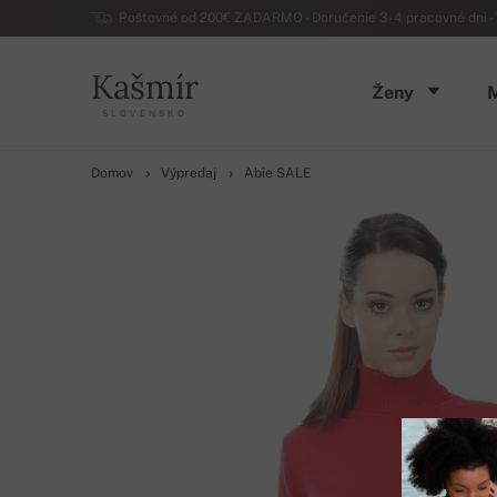
Poštovné od 200€ ZADARMO - Doručenie 3-4 pracovné dni - 
Kašmír
Ženy
SLOVENSKO
Domov
Výpredaj
Abie SALE