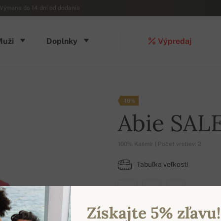
Výmena do 14 dní od dodania
Muži
Doplnky
Výpredaj
-16%
Abie SAL
100% Kašmír | Počet vrstiev: 2
Tabuľka veľkostí
S
M
L
Získajte 5% zľavu!
DOSTUPNÉ FARBY