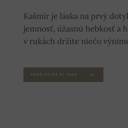
Kašmír je láska na prvý doty
jemnosť, úžasnú hebkosť a hre
v rukách držíte niečo výnim
PREČITAJTE SI VIAC