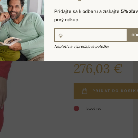
Pridajte sa k odberu a získajte
5% zľa
prvý nákup.
OD
Neplatí na výpredajové položky.
329,00 €
276,03 €
PRIDAŤ DO KOŠÍK
blood red