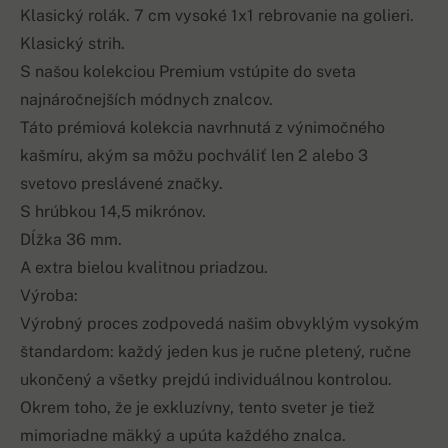
Klasický rolák. 7 cm vysoké 1x1 rebrovanie na golieri.
Klasický strih.
S našou kolekciou Premium vstúpite do sveta
najnáročnejších módnych znalcov.
Táto prémiová kolekcia navrhnutá z výnimočného
kašmíru, akým sa môžu pochváliť len 2 alebo 3
svetovo preslávené značky.
S hrúbkou 14,5 mikrónov.
Dĺžka 36 mm.
A extra bielou kvalitnou priadzou.
Výroba:
Výrobný proces zodpovedá našim obvyklým vysokým
štandardom: každý jeden kus je ručne pletený, ručne
ukončený a všetky prejdú individuálnou kontrolou.
Okrem toho, že je exkluzívny, tento sveter je tiež
mimoriadne mäkký a upúta každého znalca.