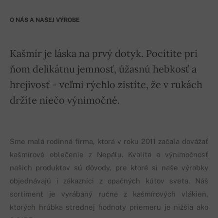
O NÁS A NAŠEJ VÝROBE
Kašmír je láska na prvý dotyk. Pocítite pri
ňom delikátnu jemnosť, úžasnú hebkosť a
hrejivosť - veľmi rýchlo zistíte, že v rukách
držíte niečo výnimočné.
Sme malá rodinná firma, ktorá v roku 2011 začala dovážať
kašmírové oblečenie z Nepálu. Kvalita a výnimočnosť
našich produktov sú dôvody, pre ktoré si naše výrobky
objednávajú i zákazníci z opačných kútov sveta. Náš
sortiment je vyrábaný ručne z kašmírových vlákien,
ktorých hrúbka strednej hodnoty priemeru je nižšia ako