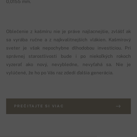
0,0155 mm.
Oblečenie z kašmíru nie je práve najlacnejšie, zvlášť ak
sa vyrába ručne a z najkvalitnejších vlákien. Kašmírový
sveter je však nepochybne dlhodobou investíciou. Pri
správnej starostlivosti bude i po niekoľkých rokoch
vyzerať ako nový, nevybledne, nevyťahá sa. Nie je
vylúčené, že ho po Vás raz zdedí ďalšia generácia.
PREČITAJTE SI VIAC