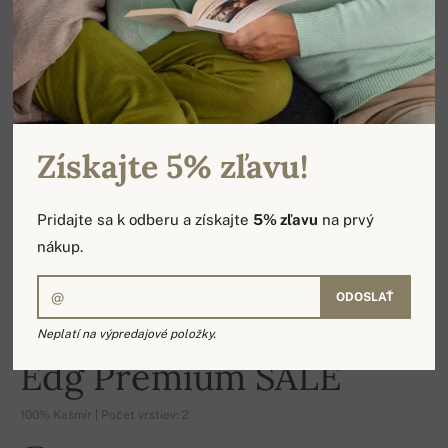
Získajte 5% zľavu!
Pridajte sa k odberu a získajte
5% zľavu
na prvý
nákup.
ODOSLAŤ
Neplatí na výpredajové položky.
-15%
Edg Premium SALE
100% Kašmír | Počet vrstiev: 2