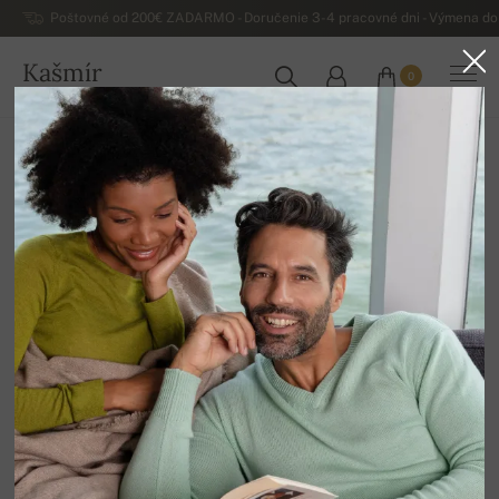
Poštovné od 200€ ZADARMO - Doručenie 3-4 pracovné dni - Výmena do 
Kašmír
0
SLOVENSKO
Domov
Výpredaj