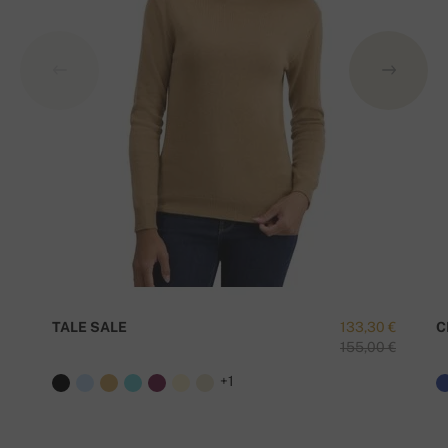
TALE SALE
133,30 €
C
155,00 €
+1