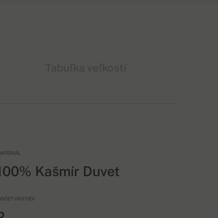
Tabuľka veľkostí
ATERIÁL
100% Kašmír Duvet
OČET VRSTIEV
2