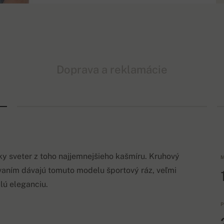
Doprava a reklamácie
ky sveter z toho najjemnejšieho kašmíru. Kruhový
M
vaním dávajú tomuto modelu športový ráz, veľmi
lú eleganciu.
P