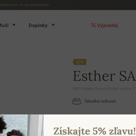
Výmena do 14 dní od dodania
Muži
Doplnky
Výpredaj
-27%
Esther S
100% Kašmír Duvet | Počet vrstiev: 2
Tabuľka veľkostí
L
Získajte 5% zľavu!
DOSTUPNÉ FARBY