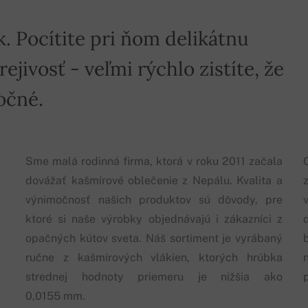
k. Pocítite pri ňom delikátnu
jivosť - veľmi rýchlo zistíte, že
očné.
Sme malá rodinná firma, ktorá v roku 2011 začala
dovážať kašmírové oblečenie z Nepálu. Kvalita a
výnimočnosť našich produktov sú dôvody, pre
ktoré si naše výrobky objednávajú i zákazníci z
opačných kútov sveta. Náš sortiment je vyrábaný
ručne z kašmírových vlákien, ktorých hrúbka
strednej hodnoty priemeru je nižšia ako
0,0155 mm.