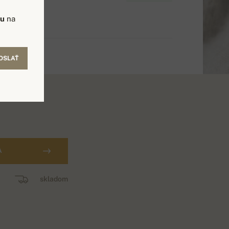
vu
na
OSLAŤ
A
skladom