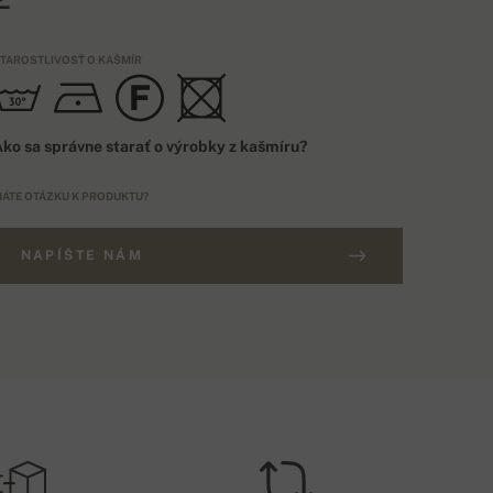
TAROSTLIVOSŤ O KAŠMÍR
ko sa správne starať o výrobky z kašmíru?
ÁTE OTÁZKU K PRODUKTU?
NAPÍŠTE NÁM
OŠTOVNÉ NAD 200€
NAČENIE
ZADARMO
EU
OŠTOVNÉ PRI DOBIERKE