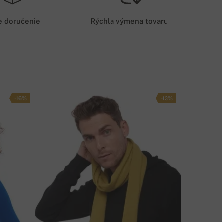
3,5 EUR
e doručenie
Rýchla výmena tovaru
OŠTOVNÉ PRI PLATBE NA ÚČET
3 EUR
PÔSOB DOPRAVY
-16%
-13%
ÁTE OTÁZKU K PRODUKTU?
NAPÍŠTE NÁM