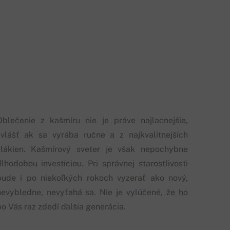
Oblečenie z kašmíru nie je práve najlacnejšie,
zvlášť ak sa vyrába ručne a z najkvalitnejších
vlákien. Kašmírový sveter je však nepochybne
dlhodobou investíciou. Pri správnej starostlivosti
bude i po niekoľkých rokoch vyzerať ako nový,
nevybledne, nevyťahá sa. Nie je vylúčené, že ho
po Vás raz zdedí ďalšia generácia.