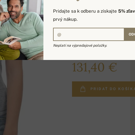
Pridajte sa k odberu a získajte
5% zľa
prvý nákup.
OD
Neplatí na výpredajové položky.
180,00 €
131,40 €
PRIDAŤ DO KOŠÍK