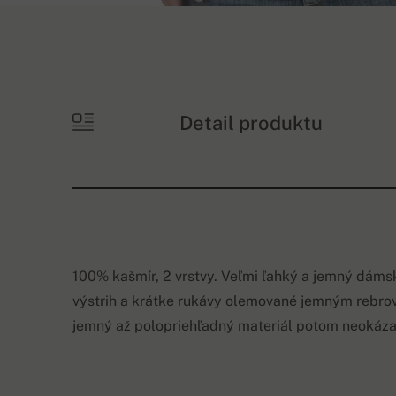
Detail produktu
100% kašmír, 2 vrstvy. Veľmi ľahký a jemný dáms
výstrih a krátke rukávy olemované jemným rebro
jemný až polopriehľadný materiál potom neokáza