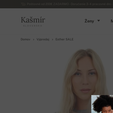
Poštovné od 200€ ZADARMO - Doručenie 3-4 pracovné dni - 
Kašmír
Ženy
SLOVENSKO
Domov
Výpredaj
Esther SALE