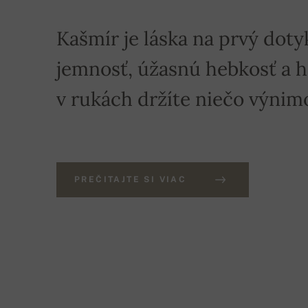
Kašmír je láska na prvý doty
jemnosť, úžasnú hebkosť a hre
v rukách držíte niečo výnim
PREČITAJTE SI VIAC