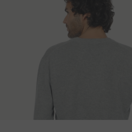
Spôsoby doruče
Dĺžka chrbta
Dĺ