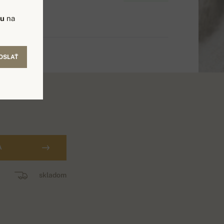
vu
na
OSLAŤ
A
skladom