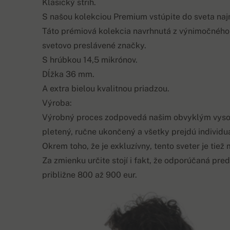
Klasický strih.
S našou kolekciou Premium vstúpite do sveta na
Táto prémiová kolekcia navrhnutá z výnimočného
svetovo preslávené značky.
S hrúbkou 14,5 mikrónov.
Dĺžka 36 mm.
A extra bielou kvalitnou priadzou.
Výroba:
Výrobný proces zodpovedá našim obvyklým vyso
pletený, ručne ukončený a všetky prejdú individu
Okrem toho, že je exkluzívny, tento sveter je ti
Za zmienku určite stojí i fakt, že odporúčaná pred
približne 800 až 900 eur.