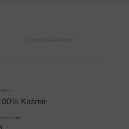
Tabuľka veľkostí
ATERIÁL
100% Kašmír
OČET VRSTIEV
4