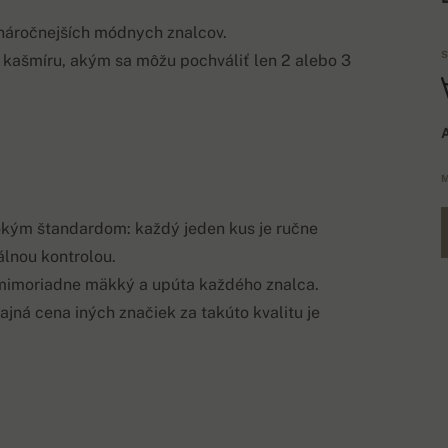
jnáročnejších módnych znalcov.
S
 kašmíru, akým sa môžu pochváliť len 2 alebo 3
A
M
kým štandardom: každý jeden kus je ručne
álnou kontrolou.
ež mimoriadne mäkký a upúta každého znalca.
ajná cena iných značiek za takúto kvalitu je