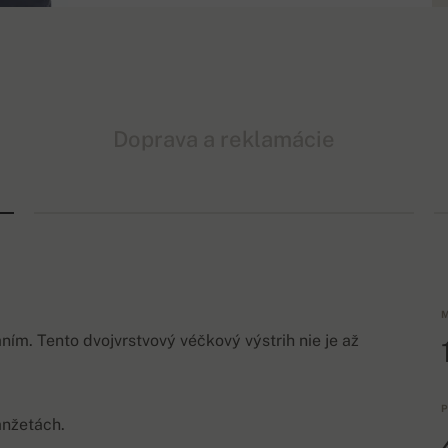
Doprava a reklamácie
M
ím. Tento dvojvrstvový véčkový výstrih nie je až
P
anžetách.