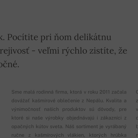
k. Pocítite pri ňom delikátnu
jivosť - veľmi rýchlo zistíte, že
očné.
Sme malá rodinná firma, ktorá v roku 2011 začala
dovážať kašmírové oblečenie z Nepálu. Kvalita a
výnimočnosť našich produktov sú dôvody, pre
ktoré si naše výrobky objednávajú i zákazníci z
opačných kútov sveta. Náš sortiment je vyrábaný
ručne z kašmírových vlákien, ktorých hrúbka