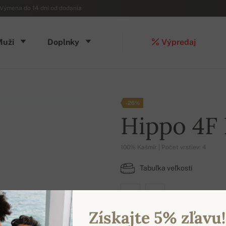
Výmena do 14 dní od dodania
Muži
Doplnky
Výpredaj
-26%
Hippo 4F
100% Kašmír | Počet vrstiev: 4
Tabuľka veľkostí
M
XL
Získajte 5% zľavu!
DOSTUPNÉ FARBY