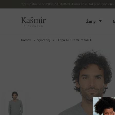
Poštovné od 200€ ZADARMO - Doručenie 3-4 pracovné dni - 
Kašmír
Ženy
SLOVENSKO
Domov
Výpredaj
Hippo 4F Premium SALE