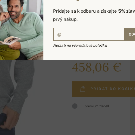
Pridajte sa k odberu a získajte
5% zľa
prvý nákup.
OD
Neplatí na výpredajové položky.
619,00 €
458,06 €
PRIDAŤ DO KOŠÍK
premium flanell