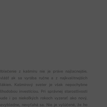
Oblečenie z kašmíru nie je práve najlacnejšie,
zvlášť ak sa vyrába ručne a z najkvalitnejších
vlákien. Kašmírový sveter je však nepochybne
dlhodobou investíciou. Pri správnej starostlivosti
bude i po niekoľkých rokoch vyzerať ako nový,
nevybledne, nevyťahá sa. Nie je vylúčené, že ho