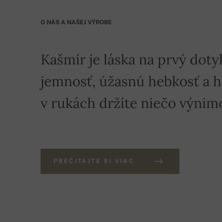
O NÁS A NAŠEJ VÝROBE
Kašmír je láska na prvý doty
jemnosť, úžasnú hebkosť a hre
v rukách držíte niečo výnim
PREČITAJTE SI VIAC