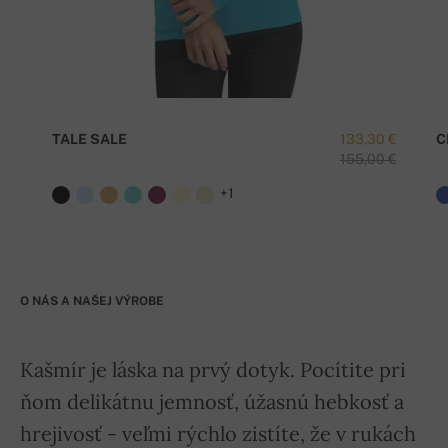
TALE SALE
133,30 €
C
155,00 €
+1
O NÁS A NAŠEJ VÝROBE
Kašmír je láska na prvý dotyk. Pocítite pri
ňom delikátnu jemnosť, úžasnú hebkosť a
hrejivosť - veľmi rýchlo zistíte, že v rukách