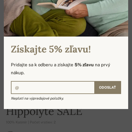
Získajte 5% zľavu!
Pridajte sa k odberu a získajte
5% zľavu
na prvý
nákup.
ODOSLAŤ
Neplatí na výpredajové položky.
-18%
Hippolyte SALE
100% Kašmír | Počet vrstiev: 2