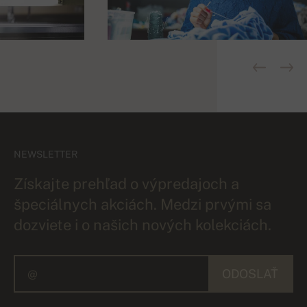
NEWSLETTER
Získajte prehľad o výpredajoch a
špeciálnych akciách. Medzi prvými sa
dozviete i o našich nových kolekciách.
ODOSLAŤ