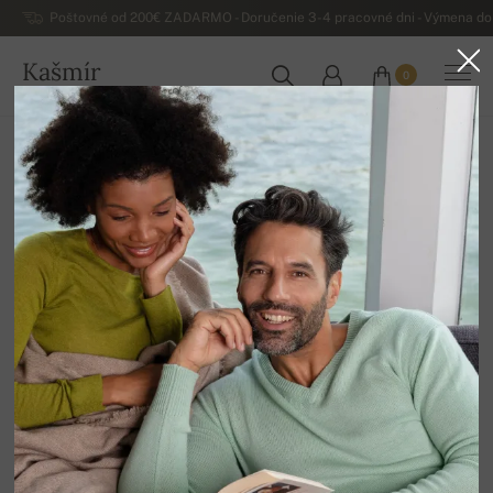
Poštovné od 200€ ZADARMO - Doručenie 3-4 pracovné dni - Výmena do 
Kašmír
0
SLOVENSKO
Domov
Výpredaj