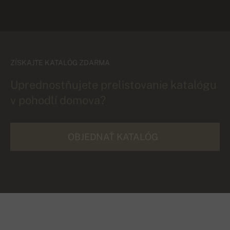
ZÍSKAJTE KATALÓG ZDARMA
Uprednostňujete prelistovanie katalógu
v pohodlí domova?
OBJEDNAŤ KATALÓG