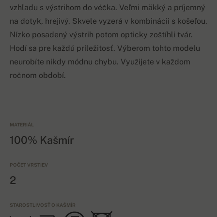
vzhľadu s výstrihom do véčka. Veľmi mäkký a príjemný
na dotyk, hrejivý. Skvele vyzerá v kombinácii s košeľou.
Nízko posadený výstrih potom opticky zoštíhli tvár.
Hodí sa pre každú príležitosť. Výberom tohto modelu
neurobíte nikdy módnu chybu. Využijete v každom
ročnom období.
MATERIÁL
100% Kašmír
POČET VRSTIEV
2
STAROSTLIVOSŤ O KAŠMÍR