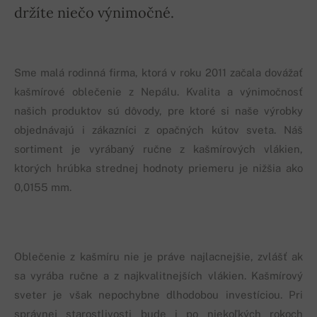
držíte niečo výnimočné.
Sme malá rodinná firma, ktorá v roku 2011 začala dovážať
kašmírové oblečenie z Nepálu. Kvalita a výnimočnosť
našich produktov sú dôvody, pre ktoré si naše výrobky
objednávajú i zákazníci z opačných kútov sveta. Náš
sortiment je vyrábaný ručne z kašmírových vlákien,
ktorých hrúbka strednej hodnoty priemeru je nižšia ako
0,0155 mm.
Oblečenie z kašmíru nie je práve najlacnejšie, zvlášť ak
sa vyrába ručne a z najkvalitnejších vlákien. Kašmírový
sveter je však nepochybne dlhodobou investíciou. Pri
správnej starostlivosti bude i po niekoľkých rokoch