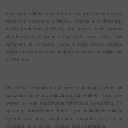
Sme malá rodinná firma, ktorá v roku 2011 začala dovážať
kašmírové oblečenie z Nepálu. Kvalita a výnimočnosť
našich produktov sú dôvody, pre ktoré si naše výrobky
objednávajú i zákazníci z opačných kútov sveta. Náš
sortiment je vyrábaný ručne z kašmírových vlákien,
ktorých hrúbka strednej hodnoty priemeru je nižšia ako
0,0155 mm.
Oblečenie z kašmíru nie je práve najlacnejšie, zvlášť ak
sa vyrába ručne a z najkvalitnejších vlákien. Kašmírový
sveter je však nepochybne dlhodobou investíciou. Pri
správnej starostlivosti bude i po niekoľkých rokoch
vyzerať ako nový, nevybledne, nevyťahá sa. Nie je
vylúčené, že ho po Vás raz zdedí ďalšia generácia.