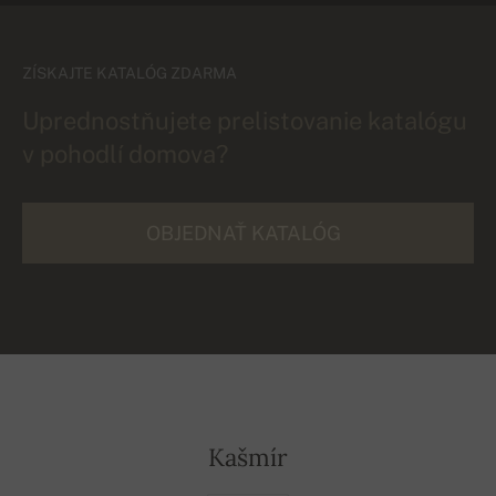
ZÍSKAJTE KATALÓG ZDARMA
Uprednostňujete prelistovanie katalógu
v pohodlí domova?
OBJEDNAŤ KATALÓG
Kašmír