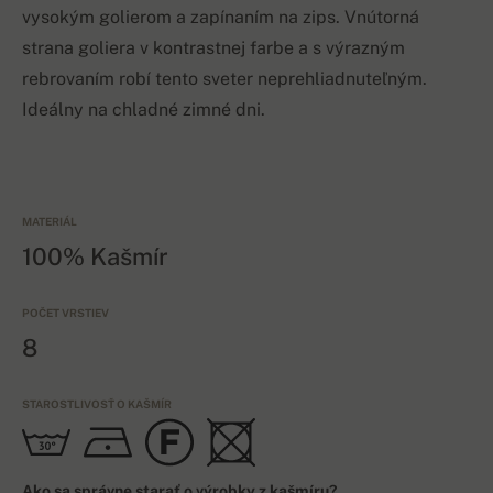
vysokým golierom a zapínaním na zips. Vnútorná
strana goliera v kontrastnej farbe a s výrazným
rebrovaním robí tento sveter neprehliadnuteľným.
Ideálny na chladné zimné dni.
MATERIÁL
100% Kašmír
POČET VRSTIEV
8
STAROSTLIVOSŤ O KAŠMÍR
Ako sa správne starať o výrobky z kašmíru?