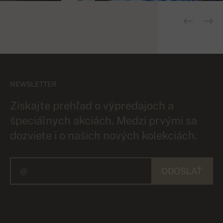
NEWSLETTER
Získajte prehľad o výpredajoch a
špeciálnych akciách. Medzi prvými sa
dozviete i o našich nových kolekciách.
ODOSLAŤ