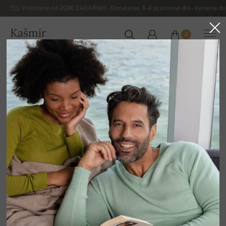
Poštovné od 200€ ZADARMO - Doručenie 3-4 pracovné dni - Výmena do 
Kašmír
0
SLOVENSKO
Domov
Výpredaj