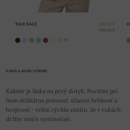
TALE SALE
133,30 €
O
155,00 €
+1
O NÁS A NAŠEJ VÝROBE
Kašmír je láska na prvý dotyk. Pocítite pri
ňom delikátnu jemnosť, úžasnú hebkosť a
hrejivosť - veľmi rýchlo zistíte, že v rukách
držíte niečo výnimočné.