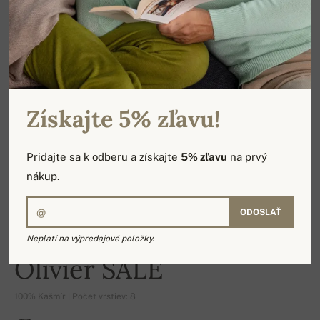
Získajte 5% zľavu!
Pridajte sa k odberu a získajte
5% zľavu
na prvý
nákup.
ODOSLAŤ
Neplatí na výpredajové položky.
-17%
Olivier SALE
100% Kašmír | Počet vrstiev: 8