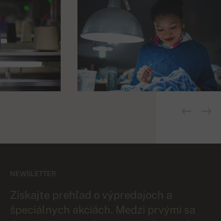
NEWSLETTER
Získajte prehľad o výpredajoch a
špeciálnych akciách. Medzi prvými sa