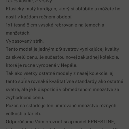
100% kašmír, 2 vrstvy.
Klasický malý kardigan, ktorý si obľúbite a môžete ho
nosiť v každom ročnom období.
1x1 tesné 5 cm vysoké rebrovanie na lemoch a
manžetách.
Vypasovaný strih.
Tento model je jedným z 9 svetrov vynikajúcej kvality
za skvelú cenu. Je súčasťou novej základnej kolekcie,
ktorá je ručne vyrobená v Nepále.
Tak ako všetky ostatné modely z našej kolekcie, aj
tento spĺňa rovnaké kvalitatívne štandardy ako ostatné
svetre, ale je k dispozícii v obmedzenom množstve za
zvýhodnenú cenu.
Pozor, na sklade je len limitované množstvo rôznych
veľkostí a farieb.
Odporúčame Vám prezrieť si aj model ERNESTINE,