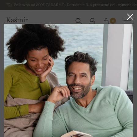
Poštovné od 200€ ZADARMO - Doručenie 3-4 pracovné dni - Výmena do 
Kašmír
0
SLOVENSKO
Domov
Luxusné dámske kašmírové svetre
Dámska základná kašmírová kolekcia