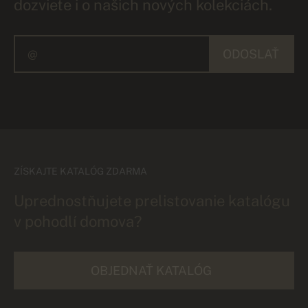
dozviete i o našich nových kolekciách.
ODOSLAŤ
ZÍSKAJTE KATALÓG ZDARMA
Uprednostňujete prelistovanie katalógu
v pohodlí domova?
OBJEDNAŤ KATALÓG