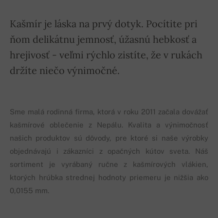
Kašmír je láska na prvý dotyk. Pocítite pri
ňom delikátnu jemnosť, úžasnú hebkosť a
hrejivosť - veľmi rýchlo zistíte, že v rukách
držíte niečo výnimočné.
Sme malá rodinná firma, ktorá v roku 2011 začala dovážať
kašmírové oblečenie z Nepálu. Kvalita a výnimočnosť
našich produktov sú dôvody, pre ktoré si naše výrobky
objednávajú i zákazníci z opačných kútov sveta. Náš
sortiment je vyrábaný ručne z kašmírových vlákien,
ktorých hrúbka strednej hodnoty priemeru je nižšia ako
0,0155 mm.