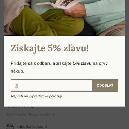
Získajte 5% zľavu!
Pridajte sa k odberu a získajte
5% zľavu
na prvý
nákup.
ODOSLAŤ
Neplatí na výpredajové položky.
Taline
100% Kašmír | Počet vrstiev: 2
Tabuľka veľkostí