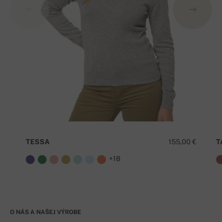
TESSA
155,00 €
T
+18
O NÁS A NAŠEJ VÝROBE