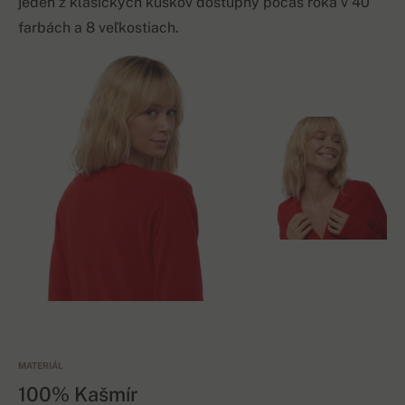
jeden z klasických kúskov dostupný počas roka v 40
farbách a 8 veľkostiach.
MATERIÁL
100% Kašmír