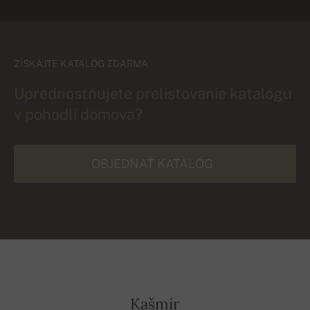
ZÍSKAJTE KATALÓG ZDARMA
Uprednostňujete prelistovanie katalógu
v pohodlí domova?
OBJEDNAŤ KATALÓG
Kašmír