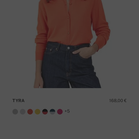
TYRA
168,00 €
+5