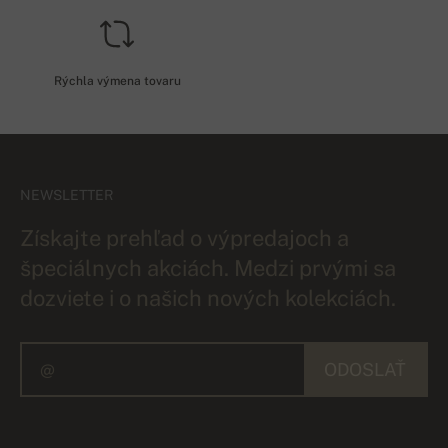
Rýchla výmena tovaru
NEWSLETTER
Získajte prehľad o výpredajoch a
špeciálnych akciách. Medzi prvými sa
dozviete i o našich nových kolekciách.
ODOSLAŤ