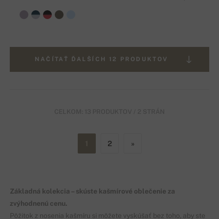
NAČÍTAŤ ĎALŠÍCH 12 PRODUKTOV
CELKOM: 13 PRODUKTOV / 2 STRÁN
1
2
»
Základná kolekcia – skúste kašmírové oblečenie za
zvýhodnenú cenu.
Pôžitok z nosenia kašmíru si môžete vyskúšať bez toho, aby ste