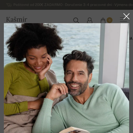
Poštovné od 200€ ZADARMO - Doručenie 3-4 pracovné dni - Výmena do 
Kašmír
0
SLOVENSKO
VŠETKO
JAR / LETO
EXKLUZÍVNA 2026
ZÁKLADNÁ KOLEKCIA
Základná kolekcia
12
Zoradiť
Filter