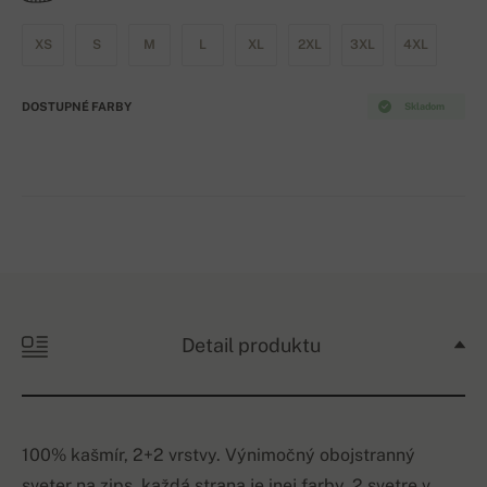
XS
S
M
L
XL
2XL
3XL
4XL
DOSTUPNÉ FARBY
Skladom
Detail produktu
100% kašmír, 2+2 vrstvy. Výnimočný obojstranný
sveter na zips, každá strana je inej farby. 2 svetre v