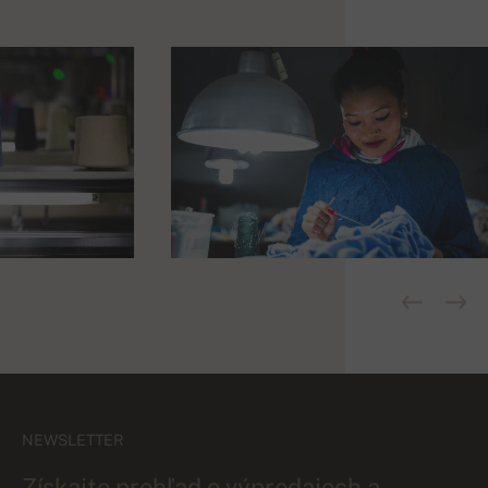
NEWSLETTER
Získajte prehľad o výpredajoch a