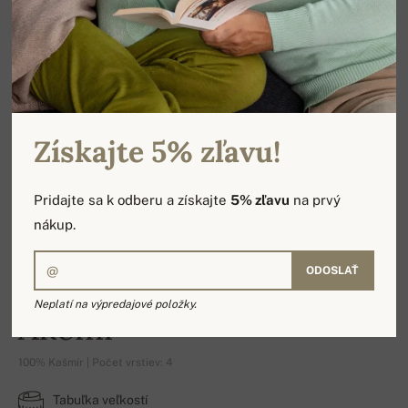
Získajte 5% zľavu!
Pridajte sa k odberu a získajte
5% zľavu
na prvý
nákup.
ODOSLAŤ
Neplatí na výpredajové položky.
Akemi
100% Kašmír | Počet vrstiev: 4
Tabuľka veľkostí