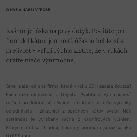
O NÁS A NAŠEJ VÝROBE
Kašmír je láska na prvý dotyk. Pocítite pri
ňom delikátnu jemnosť, úžasnú hebkosť a
hrejivosť - veľmi rýchlo zistíte, že v rukách
držíte niečo výnimočné.
Sme malá rodinná firma, ktorá v roku 2011 začala dovážať
kašmírové oblečenie z Nepálu. Kvalita a výnimočnosť
našich produktov sú dôvody, pre ktoré si naše výrobky
objednávajú i zákazníci z opačných kútov sveta. Náš
sortiment je vyrábaný ručne z kašmírových vlákien,
ktorých hrúbka strednej hodnoty priemeru je nižšia ako
0,0155 mm.