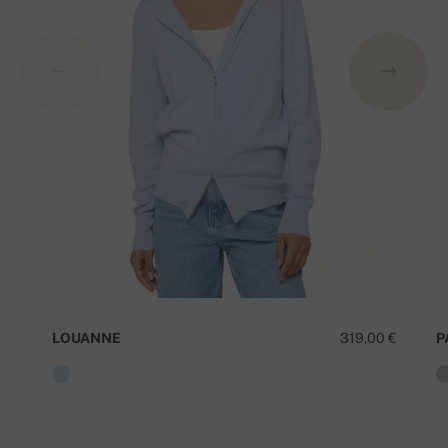
LOUANNE
319,00 €
P