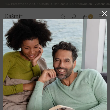
Poštovné od 200€ ZADARMO - Doručenie 3-4 pracovné dni - Výmena do 
Kašmír
0
SLOVENSKO
Domov
Luxusné dámske kašmírové svetre
Dámske kašmírové svetre na zips