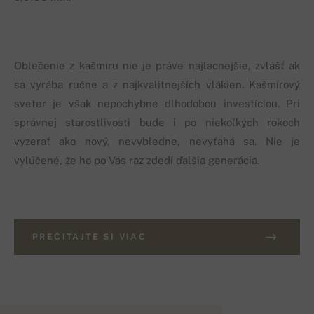
Oblečenie z kašmíru nie je práve najlacnejšie, zvlášť ak
sa vyrába ručne a z najkvalitnejších vlákien. Kašmírový
sveter je však nepochybne dlhodobou investíciou. Pri
správnej starostlivosti bude i po niekoľkých rokoch
vyzerať ako nový, nevybledne, nevyťahá sa. Nie je
vylúčené, že ho po Vás raz zdedí ďalšia generácia.
PREČITAJTE SI VIAC