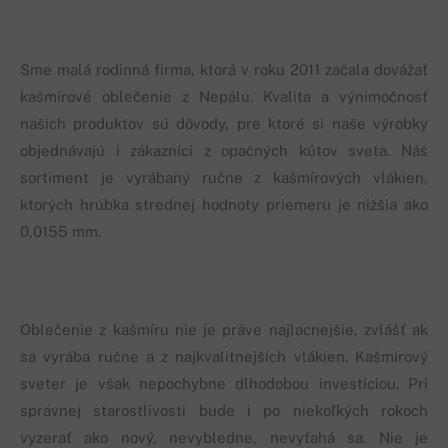
Sme malá rodinná firma, ktorá v roku 2011 začala dovážať
kašmírové oblečenie z Nepálu. Kvalita a výnimočnosť
našich produktov sú dôvody, pre ktoré si naše výrobky
objednávajú i zákazníci z opačných kútov sveta. Náš
sortiment je vyrábaný ručne z kašmírových vlákien,
ktorých hrúbka strednej hodnoty priemeru je nižšia ako
0,0155 mm.
Oblečenie z kašmíru nie je práve najlacnejšie, zvlášť ak
sa vyrába ručne a z najkvalitnejších vlákien. Kašmírový
sveter je však nepochybne dlhodobou investíciou. Pri
správnej starostlivosti bude i po niekoľkých rokoch
vyzerať ako nový, nevybledne, nevyťahá sa. Nie je