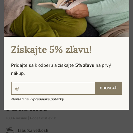
Získajte 5% zľavu!
Pridajte sa k odberu a získajte
5% zľavu
na prvý
nákup.
ODOSLAŤ
Neplatí na výpredajové položky.
Faustine
100% Kašmír | Počet vrstiev: 2
Tabuľka veľkostí