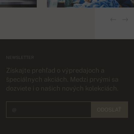
NEWSLETTER
Získajte prehľad o výpredajoch a
špeciálnych akciách. Medzi prvými sa
dozviete i o našich nových kolekciách.
ODOSLAŤ