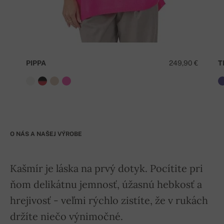
PIPPA
249,90 €
T
O NÁS A NAŠEJ VÝROBE
Kašmír je láska na prvý dotyk. Pocítite pri
ňom delikátnu jemnosť, úžasnú hebkosť a
hrejivosť - veľmi rýchlo zistíte, že v rukách
držíte niečo výnimočné.