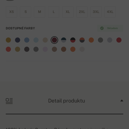
XS
S
M
L
XL
2XL
3XL
4XL
DOSTUPNÉ FARBY
Skladom
Detail produktu