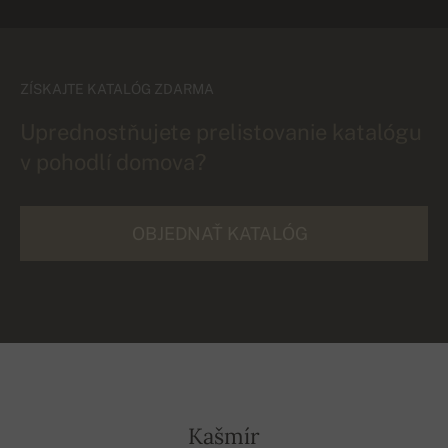
ZÍSKAJTE KATALÓG ZDARMA
Uprednostňujete prelistovanie katalógu
v pohodlí domova?
OBJEDNAŤ KATALÓG
Kašmír