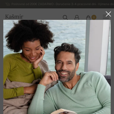
Poštovné od 200€ ZADARMO - Doručenie 3-4 pracovné dni - Výmena do 
Kašmír
0
SLOVENSKO
Domov
Luxusné dámske kašmírové svetre
Dámske kašmírové véčkové svetre