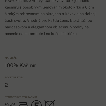
100% kašmír, 2 vrstvy. Dámsky sveter z jemného
kašmíru s pôsobivým lemovaním okolo krku a 6 cm
širokým rebrovaním na okrajoch rukávov a na dolnej
časti svetra. Vhodný pre každú ženu, ktorá túži po
nadčasovom a elegantnom oblečení. Vhodný na
nosenie na holom tele i na košeli či tričku.
MATERIÁL
100% Kašmír
POČET VRSTIEV
2
STAROSTLIVOSŤ O KAŠMÍR