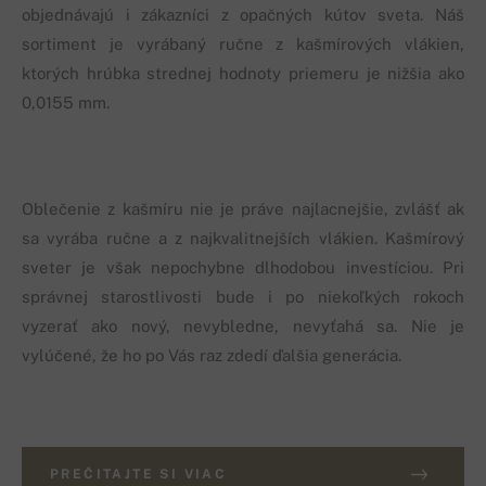
objednávajú i zákazníci z opačných kútov sveta. Náš
sortiment je vyrábaný ručne z kašmírových vlákien,
ktorých hrúbka strednej hodnoty priemeru je nižšia ako
0,0155 mm.
Oblečenie z kašmíru nie je práve najlacnejšie, zvlášť ak
sa vyrába ručne a z najkvalitnejších vlákien. Kašmírový
sveter je však nepochybne dlhodobou investíciou. Pri
správnej starostlivosti bude i po niekoľkých rokoch
vyzerať ako nový, nevybledne, nevyťahá sa. Nie je
vylúčené, že ho po Vás raz zdedí ďalšia generácia.
PREČITAJTE SI VIAC