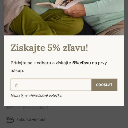
Získajte 5% zľavu!
Pridajte sa k odberu a získajte
5% zľavu
na prvý
nákup.
ODOSLAŤ
YakEmma
Neplatí na výpredajové položky.
100% Jak | Počet vrstiev: 2
Tabuľka veľkostí