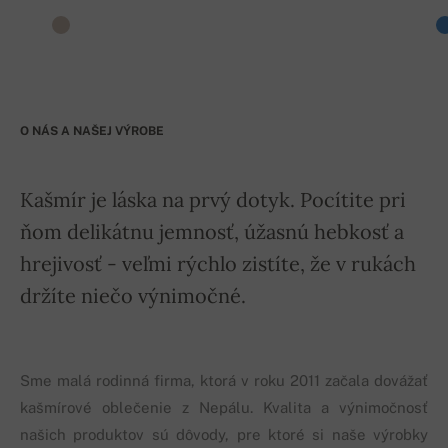
O NÁS A NAŠEJ VÝROBE
Kašmír je láska na prvý dotyk. Pocítite pri
ňom delikátnu jemnosť, úžasnú hebkosť a
hrejivosť - veľmi rýchlo zistíte, že v rukách
držíte niečo výnimočné.
Sme malá rodinná firma, ktorá v roku 2011 začala dovážať
kašmírové oblečenie z Nepálu. Kvalita a výnimočnosť
našich produktov sú dôvody, pre ktoré si naše výrobky