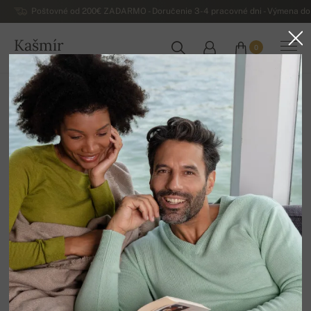
Poštovné od 200€ ZADARMO - Doručenie 3-4 pracovné dni - Výmena do 
Kašmír
0
SLOVENSKO
Domov
Luxusné dámske kašmírové svetre
Dámske svetre z jaka