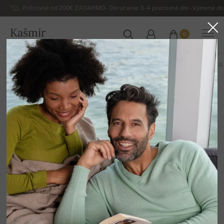
Poštovné od 200€ ZADARMO - Doručenie 3-4 pracovné dni - Výmena do 
Kašmír
0
SLOVENSKO
VŠETKO
JAR / LETO
EXKLUZÍVNA 2026
ZÁKLADNÁ KOLEKCIA
Svetre z jaka
12
Zoradiť
Filter