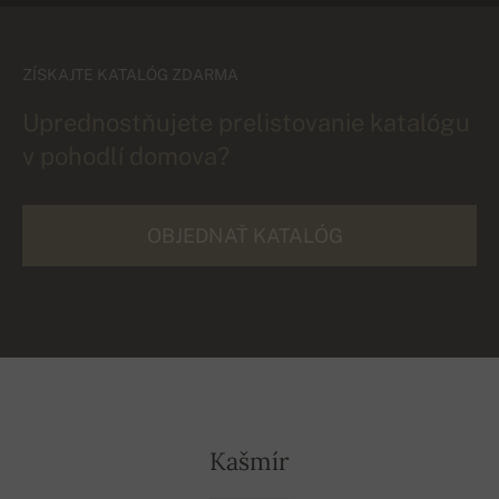
ZÍSKAJTE KATALÓG ZDARMA
Uprednostňujete prelistovanie katalógu
v pohodlí domova?
OBJEDNAŤ KATALÓG
Kašmír