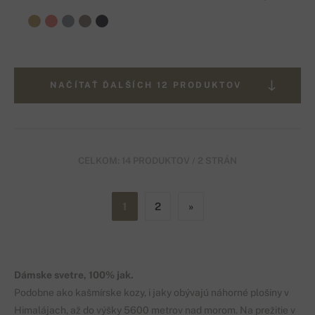
NAČÍTAŤ ĎALŠÍCH 12 PRODUKTOV
CELKOM: 14 PRODUKTOV / 2 STRÁN
1
2
»
Dámske svetre, 100% jak.
Podobne ako kašmírske kozy, i jaky obývajú náhorné plošiny v
Himalájach, až do výšky 5600 metrov nad morom. Na prežitie v