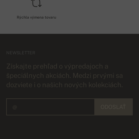
Rýchla výmena tovaru
NEWSLETTER
Získajte prehľad o výpredajoch a
špeciálnych akciách. Medzi prvými sa
dozviete i o našich nových kolekciách.
ODOSLAŤ