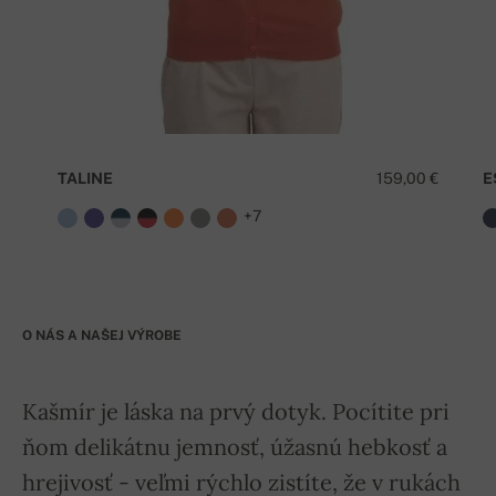
TALINE
159,00 €
E
+7
O NÁS A NAŠEJ VÝROBE
Kašmír je láska na prvý dotyk. Pocítite pri
ňom delikátnu jemnosť, úžasnú hebkosť a
hrejivosť - veľmi rýchlo zistíte, že v rukách