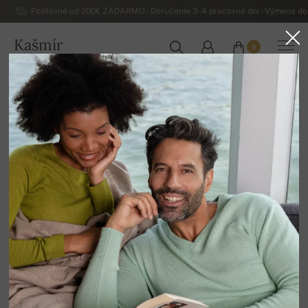
Poštovné od 200€ ZADARMO - Doručenie 3-4 pracovné dni - Výmena do 
Kašmír
0
SLOVENSKO
Domov
Luxusné dámske kašmírové svetre
Jar / leto