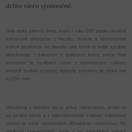
držíte niečo výnimočné.
Sme malá rodinná firma, ktorá v roku 2011 začala dovážať
kašmírové oblečenie z Nepálu. Kvalita a výnimočnosť
našich produktov sú dôvody, pre ktoré si naše výrobky
objednávajú i zákazníci z opačných kútov sveta. Náš
sortiment je vyrábaný ručne z kašmírových vlákien,
ktorých hrúbka strednej hodnoty priemeru je nižšia ako
0,0155 mm.
Oblečenie z kašmíru nie je práve najlacnejšie, zvlášť ak
sa vyrába ručne a z najkvalitnejších vlákien. Kašmírový
sveter je však nepochybne dlhodobou investíciou. Pri
správnej starostlivosti bude i po niekoľkých rokoch