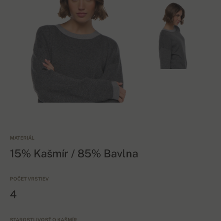
MATERIÁL
15% Kašmír / 85% Bavlna
POČET VRSTIEV
4
STAROSTLIVOSŤ O KAŠMÍR