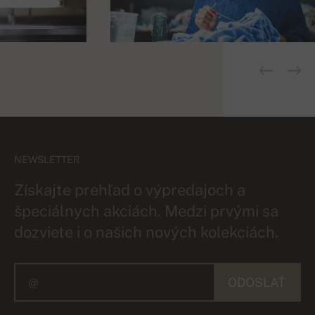
NEWSLETTER
Získajte prehľad o výpredajoch a
špeciálnych akciách. Medzi prvými sa
dozviete i o našich nových kolekciách.
ODOSLAŤ