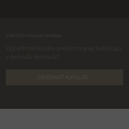
ZÍSKAJTE KATALÓG ZDARMA
Uprednostňujete prelistovanie katalógu
v pohodlí domova?
OBJEDNAŤ KATALÓG