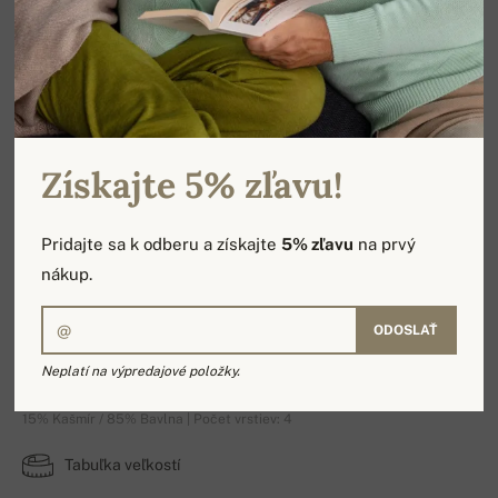
Získajte 5% zľavu!
Pridajte sa k odberu a získajte
5% zľavu
na prvý
nákup.
ODOSLAŤ
Stormie
Neplatí na výpredajové položky.
15% Kašmír / 85% Bavlna | Počet vrstiev: 4
Tabuľka veľkostí