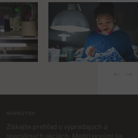
NEWSLETTER
Získajte prehľad o výpredajoch a
špeciálnych akciách. Medzi prvými sa