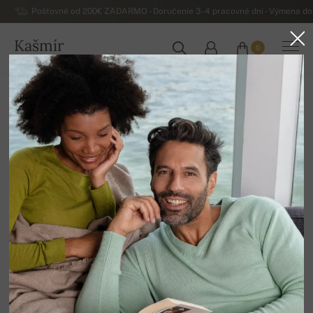
Poštovné od 200€ ZADARMO - Doručenie 3-4 pracovné dni - Výmena do 
Kašmír
0
SLOVENSKO
Domov
Luxusné dámske kašmírové svetre
Dámska základná kašmírová kolekcia