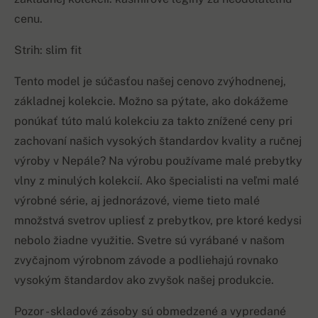
cenu.
Strih: slim fit
Tento model je súčasťou našej cenovo zvýhodnenej,
základnej kolekcie. Možno sa pýtate, ako dokážeme
ponúkať túto malú kolekciu za takto znížené ceny pri
zachovaní našich vysokých štandardov kvality a ručnej
výroby v Nepále? Na výrobu používame malé prebytky
vlny z minulých kolekcií. Ako špecialisti na veľmi malé
výrobné série, aj jednorázové, vieme tieto malé
množstvá svetrov upliesť z prebytkov, pre ktoré kedysi
nebolo žiadne využitie. Svetre sú vyrábané v našom
zvyčajnom výrobnom závode a podliehajú rovnako
vysokým štandardov ako zvyšok našej produkcie.
Pozor - skladové zásoby sú obmedzené a vypredané