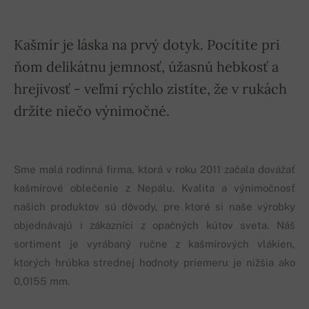
Kašmír je láska na prvý dotyk. Pocítite pri
ňom delikátnu jemnosť, úžasnú hebkosť a
hrejivosť - veľmi rýchlo zistíte, že v rukách
držíte niečo výnimočné.
Sme malá rodinná firma, ktorá v roku 2011 začala dovážať
kašmírové oblečenie z Nepálu. Kvalita a výnimočnosť
našich produktov sú dôvody, pre ktoré si naše výrobky
objednávajú i zákazníci z opačných kútov sveta. Náš
sortiment je vyrábaný ručne z kašmírových vlákien,
ktorých hrúbka strednej hodnoty priemeru je nižšia ako
0,0155 mm.