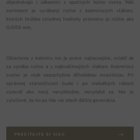
objednávajú i zákazníci z opačných kútov sveta. Náš
sortiment je vyrábaný ručne z kašmírových vlákien,
ktorých hrúbka strednej hodnoty priemeru je nižšia ako
0,0155 mm.
Oblečenie z kašmíru nie je práve najlacnejšie, zvlášť ak
sa vyrába ručne a z najkvalitnejších vlákien. Kašmírový
sveter je však nepochybne dlhodobou investíciou. Pri
správnej starostlivosti bude i po niekoľkých rokoch
vyzerať ako nový, nevybledne, nevyťahá sa. Nie je
vylúčené, že ho po Vás raz zdedí ďalšia generácia.
PREČITAJTE SI VIAC