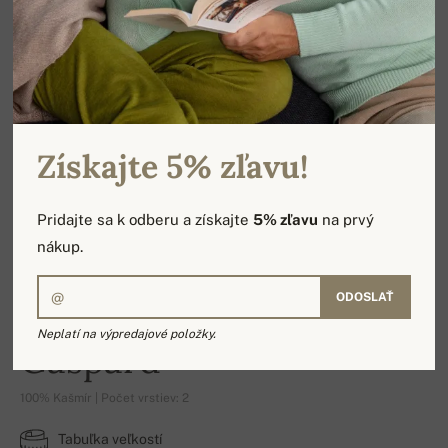
Získajte 5% zľavu!
Pridajte sa k odberu a získajte
5% zľavu
na prvý
nákup.
ODOSLAŤ
Neplatí na výpredajové položky.
Gaspard
100% Kašmír | Počet vrstiev: 2
Tabuľka veľkostí