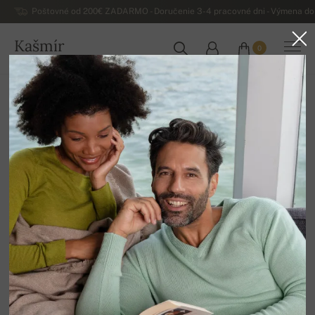
Poštovné od 200€ ZADARMO - Doručenie 3-4 pracovné dni - Výmena do 
Kašmír
0
SLOVENSKO
Domov
Luxusné pánske kašmírové svetre
Pánske kašmírové véčkové svetre