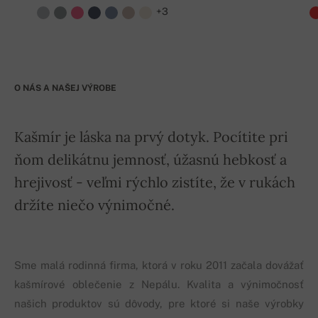
+3
O NÁS A NAŠEJ VÝROBE
Kašmír je láska na prvý dotyk. Pocítite pri
ňom delikátnu jemnosť, úžasnú hebkosť a
hrejivosť - veľmi rýchlo zistíte, že v rukách
držíte niečo výnimočné.
Sme malá rodinná firma, ktorá v roku 2011 začala dovážať
kašmírové oblečenie z Nepálu. Kvalita a výnimočnosť
našich produktov sú dôvody, pre ktoré si naše výrobky