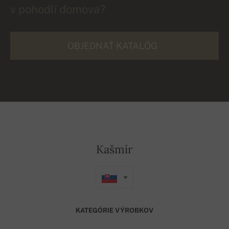
v pohodlí domova?
OBJEDNAŤ KATALÓG
Kašmír
KATEGÓRIE VÝROBKOV