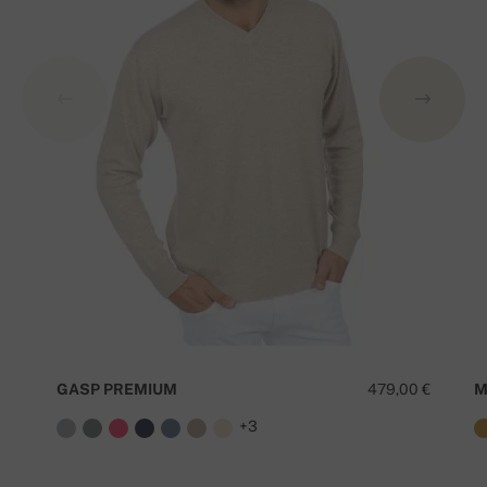
GASP PREMIUM
479,00 €
M
+3