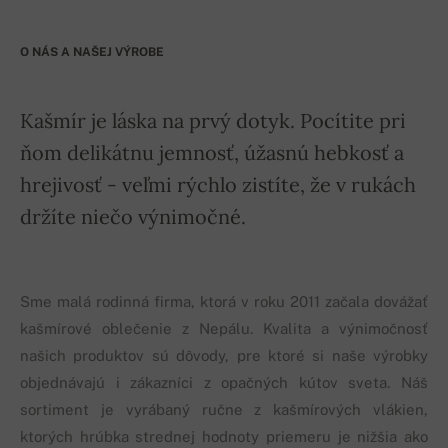
O NÁS A NAŠEJ VÝROBE
Kašmír je láska na prvý dotyk. Pocítite pri
ňom delikátnu jemnosť, úžasnú hebkosť a
hrejivosť - veľmi rýchlo zistíte, že v rukách
držíte niečo výnimočné.
Sme malá rodinná firma, ktorá v roku 2011 začala dovážať
kašmírové oblečenie z Nepálu. Kvalita a výnimočnosť
našich produktov sú dôvody, pre ktoré si naše výrobky
objednávajú i zákazníci z opačných kútov sveta. Náš
sortiment je vyrábaný ručne z kašmírových vlákien,
ktorých hrúbka strednej hodnoty priemeru je nižšia ako