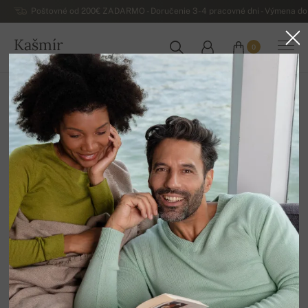
Poštovné od 200€ ZADARMO - Doručenie 3-4 pracovné dni - Výmena do 
Kašmír
0
SLOVENSKO
Domov
Luxusné pánske kašmírové svetre
Pánske kašmírové véčkové svetre