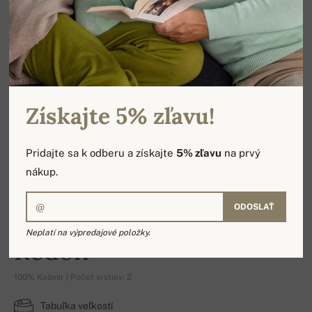
Získajte 5% zľavu!
Pridajte sa k odberu a získajte
5% zľavu
na prvý
nákup.
ODOSLAŤ
Neplatí na výpredajové položky.
Redon
100% Kašmír | Počet vrstiev: 2
Tabuľka veľkostí