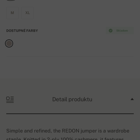
M
XL
DOSTUPNÉ FARBY
Skladom
Detail produktu
Simple and refined, the REDON jumper is a wardrobe
staple. Knitted in 2-ply 100% cashmere, it features