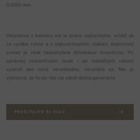
0,0155 mm.
Oblečenie z kašmíru nie je práve najlacnejšie, zvlášť ak
sa vyrába ručne a z najkvalitnejších vlákien. Kašmírový
sveter je však nepochybne dlhodobou investíciou. Pri
správnej starostlivosti bude i po niekoľkých rokoch
vyzerať ako nový, nevybledne, nevyťahá sa. Nie je
vylúčené, že ho po Vás raz zdedí ďalšia generácia.
PREČITAJTE SI VIAC