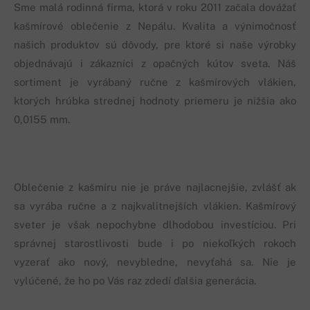
Sme malá rodinná firma, ktorá v roku 2011 začala dovážať
kašmírové oblečenie z Nepálu. Kvalita a výnimočnosť
našich produktov sú dôvody, pre ktoré si naše výrobky
objednávajú i zákazníci z opačných kútov sveta. Náš
sortiment je vyrábaný ručne z kašmírových vlákien,
ktorých hrúbka strednej hodnoty priemeru je nižšia ako
0,0155 mm.
Oblečenie z kašmíru nie je práve najlacnejšie, zvlášť ak
sa vyrába ručne a z najkvalitnejších vlákien. Kašmírový
sveter je však nepochybne dlhodobou investíciou. Pri
správnej starostlivosti bude i po niekoľkých rokoch
vyzerať ako nový, nevybledne, nevyťahá sa. Nie je
vylúčené, že ho po Vás raz zdedí ďalšia generácia.