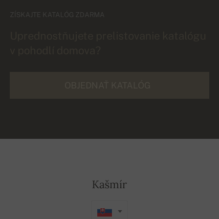
ZÍSKAJTE KATALÓG ZDARMA
Uprednostňujete prelistovanie katalógu
v pohodlí domova?
OBJEDNAŤ KATALÓG
Kašmír