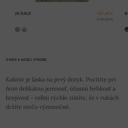
JO SALE
491,80 €
B
579,00 €
O NÁS A NAŠEJ VÝROBE
Kašmír je láska na prvý dotyk. Pocítite pri
ňom delikátnu jemnosť, úžasnú hebkosť a
hrejivosť - veľmi rýchlo zistíte, že v rukách
držíte niečo výnimočné.