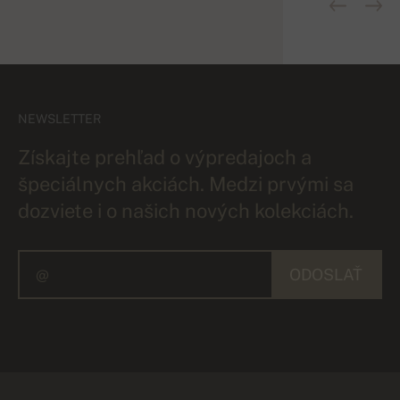
NEWSLETTER
Získajte prehľad o výpredajoch a
špeciálnych akciách. Medzi prvými sa
dozviete i o našich nových kolekciách.
ODOSLAŤ