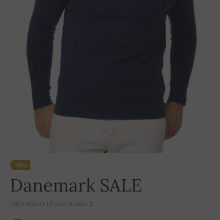
-16%
Danemark SALE
100% Kašmír | Počet vrstiev: 2