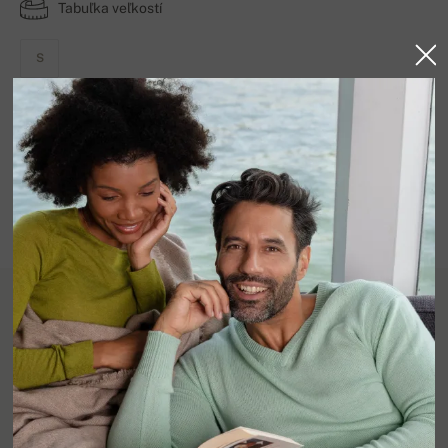
Tabuľka veľkostí
S
DOSTUPNÉ FARBY
Skladom
Detail produktu
100% kašmír, 2 vrstvy.