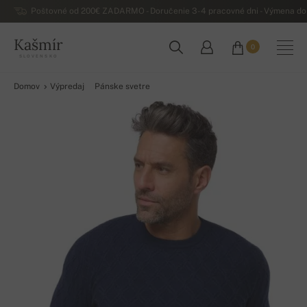
Poštovné od 200€ ZADARMO - Doručenie 3-4 pracovné dni - Výmena do 
Kašmír
0
SLOVENSKO
Domov
Výpredaj
Pánske svetre