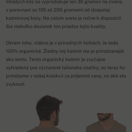
mladých kôz sa vyprodukuje len 30 gramov na zviera,
v porovnaní so 100 až 200 gramami od dospelej
kašmírovej kozy. Na celom svete je ročne k dispozícii
iba niekoľko desiatok ton priadze tejto kvality.
Okrem toho, vlákno je v prírodných farbách. Je teda
100% organické. Žiadny iný kašmír nie je prirodzenejší
ako tento. Tento organický kašmír je zvyčajne
vyhradený pre významné talianske značky, no teraz ho
prinášame v našej kolekcii za príjemné ceny, na aké ste
zvyknutí.