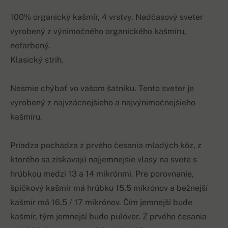
100% organický kašmír, 4 vrstvy. Nadčasový sveter
vyrobený z výnimočného organického kašmíru,
nefarbený.
Klasický strih.
Nesmie chýbať vo vašom šatníku. Tento sveter je
vyrobený z najvzácnejšieho a najvýnimočnejšieho
kašmíru.
Priadza pochádza z prvého česania mladých kôz, z
ktorého sa získavajú najjemnejšie vlasy na svete s
hrúbkou medzi 13 a 14 mikrónmi. Pre porovnanie,
špičkový kašmír má hrúbku 15,5 mikrónov a bežnejší
kašmír má 16,5 / 17 mikrónov. Čím jemnejší bude
kašmír, tým jemnejší bude pulóver. Z prvého česania