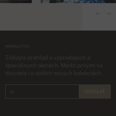
NEWSLETTER
Získajte prehľad o výpredajoch a
špeciálnych akciách. Medzi prvými sa
dozviete i o našich nových kolekciách.
ODOSLAŤ