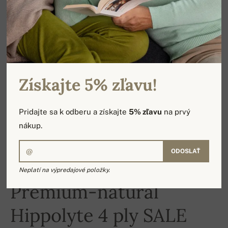
Získajte 5% zľavu!
Pridajte sa k odberu a získajte
5% zľavu
na prvý
nákup.
ODOSLAŤ
Neplatí na výpredajové položky.
-16%
Premium-natural
Hippolyte 4 ply SALE