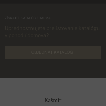
ZÍSKAJTE KATALÓG ZDARMA
Uprednostňujete prelistovanie katalógu
v pohodlí domova?
OBJEDNAŤ KATALÓG
Kašmír