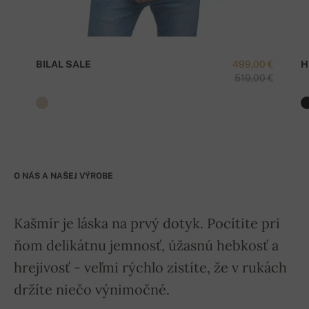
BILAL SALE
499,00 €
H
519,00 €
O NÁS A NAŠEJ VÝROBE
Kašmír je láska na prvý dotyk. Pocítite pri
ňom delikátnu jemnosť, úžasnú hebkosť a
hrejivosť - veľmi rýchlo zistíte, že v rukách
držíte niečo výnimočné.