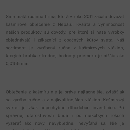
Sme malá rodinná firma, ktorá v roku 2011 začala dovážať
kašmírové oblečenie z Nepálu. Kvalita a výnimočnosť
našich produktov sú dôvody, pre ktoré si naše výrobky
objednávajú i zákazníci z opačných kútov sveta. Náš
sortiment je vyrábaný ručne z kašmírových vlákien,
ktorých hrúbka strednej hodnoty priemeru je nižšia ako
0,0155 mm.
Oblečenie z kašmíru nie je práve najlacnejšie, zvlášť ak
sa vyrába ručne a z najkvalitnejších vlákien. Kašmírový
sveter je však nepochybne dlhodobou investíciou. Pri
správnej starostlivosti bude i po niekoľkých rokoch
vyzerať ako nový, nevybledne, nevyťahá sa. Nie je