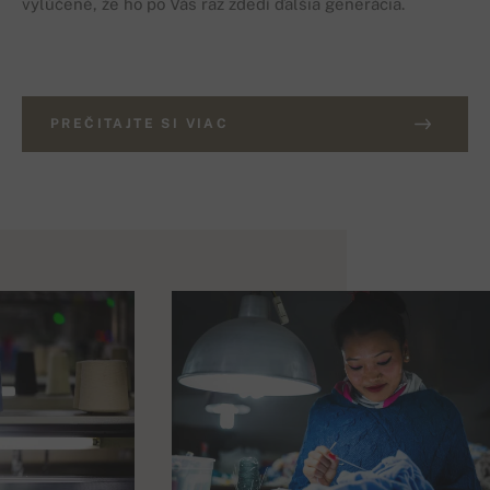
vylúčené, že ho po Vás raz zdedí ďalšia generácia.
PREČITAJTE SI VIAC