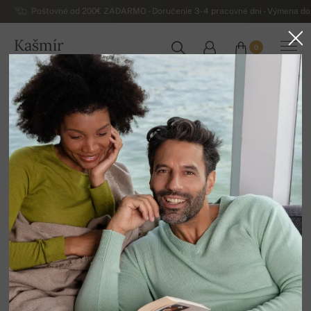
Poštovné od 200€ ZADARMO - Doručenie 3-4 pracovné dni - Výmena do 
Kašmír
0
SLOVENSKO
Domov
Výpredaj
Pánske svetre