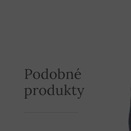
Potrebujete nejaký produkt z našej ponuky urg
XL
70 cm
bližšie informácie nás neváhajte kontaktovať.
Tovar odosielame cez kuriérsku službu UPS:
2XL
71 cm
1. Kuriér UPS alebo Slovenská pošta (dobierka)
zvyčajne doručený do 3 dní od odoslania objedn
2. Kuriér UPS alebo Slovenská pošta (platba n
Podobné
doručený do 3 dní od prijatia platby na náš účet
produkty
Pri objednávke nad 200,– € je poštovné zdarma!