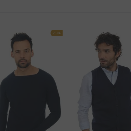
entne? Vieme zabezpečiť expresnú dopravu, pre
63 cm
58 cm
S
64 cm
60 cm
-19%
 -
3,5€
- platíte až pri prevzaní tovaru,
tovar je
ávky.
a účet) -
3€
- platíte vopred,
tovar je zvyčajne
.
M