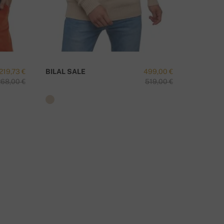
219,73 €
BILAL SALE
499,00 €
CHAZAM
268,00 €
519,00 €