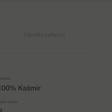
Tabuľka veľkostí
ATERIÁL
100% Kašmír
OČET VRSTIEV
2