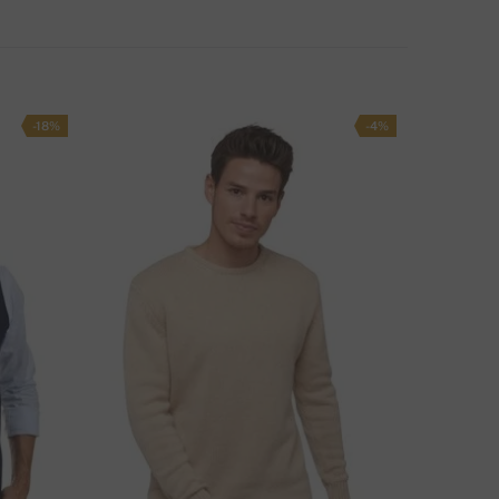
3 EUR
PÔSOB DOPRAVY
-18%
-4%
ÁTE OTÁZKU K PRODUKTU?
NAPÍŠTE NÁM