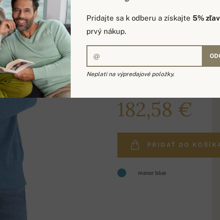
Pridajte sa k odberu a získajte
5% zľa
prvý nákup.
OD
Neplatí na výpredajové položky.
215,00 €
182,58 €
PRIDAŤ DO KOŠÍK
manor blue