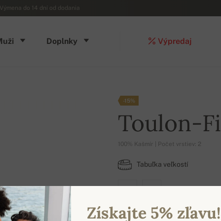
Výmena do 14 dní od dodania
Muži
Doplnky
Výpredaj
-15%
Toulon-Fi
100% Kašmír | Počet vrstiev: 2
Tabuľka veľkostí
S
M
Získajte 5% zľavu!
DOSTUPNÉ FARBY