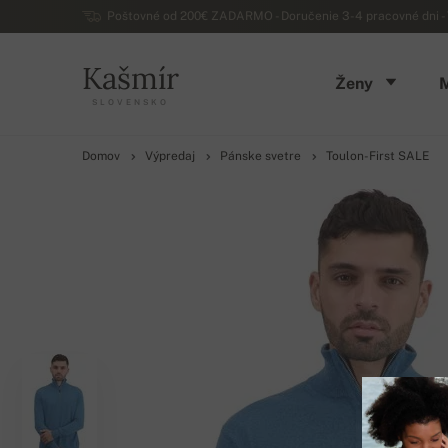
Poštovné od 200€ ZADARMO - Doručenie 3-4 pracovné dni - 
Kašmír
Ženy
SLOVENSKO
Domov
Výpredaj
Pánske svetre
Toulon-First SALE