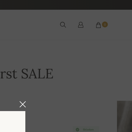
0
rst SALE
Skladom