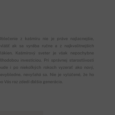
Oblečenie z kašmíru nie je práve najlacnejšie,
zvlášť ak sa vyrába ručne a z najkvalitnejších
vlákien. Kašmírový sveter je však nepochybne
dlhodobou investíciou. Pri správnej starostlivosti
bude i po niekoľkých rokoch vyzerať ako nový,
nevybledne, nevyťahá sa. Nie je vylúčené, že ho
po Vás raz zdedí ďalšia generácia.