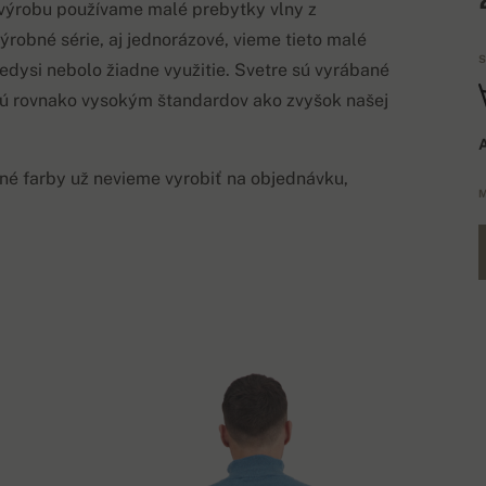
 výrobu používame malé prebytky vlny z
výrobné série, aj jednorázové, vieme tieto malé
S
kedysi nebolo žiadne využitie. Svetre sú vyrábané
ú rovnako vysokým štandardov ako zvyšok našej
A
né farby už nevieme vyrobiť na objednávku,
M