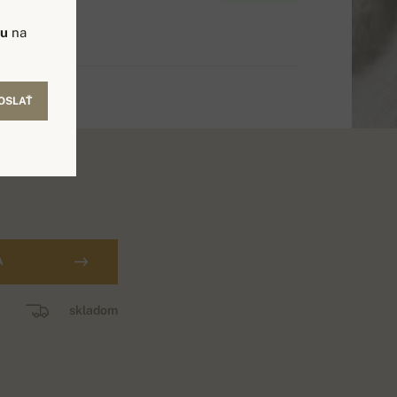
vu
na
OSLAŤ
A
skladom