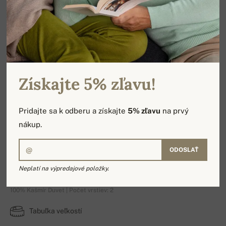
Získajte 5% zľavu!
Pridajte sa k odberu a získajte
5% zľavu
na prvý
nákup.
ODOSLAŤ
Leoduvet
Neplatí na výpredajové položky.
100% Kašmír Duvet | Počet vrstiev: 2
Tabuľka veľkostí