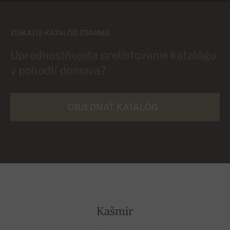
ZÍSKAJTE KATALÓG ZDARMA
Uprednostňujete prelistovanie katalógu
v pohodlí domova?
OBJEDNAŤ KATALÓG
Kašmír