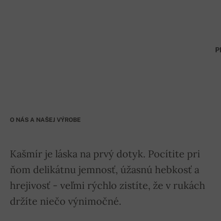
P
O NÁS A NAŠEJ VÝROBE
Kašmír je láska na prvý dotyk. Pocítite pri
ňom delikátnu jemnosť, úžasnú hebkosť a
hrejivosť - veľmi rýchlo zistíte, že v rukách
držíte niečo výnimočné.