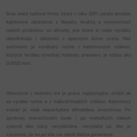
Sme malá rodinná firma, ktorá v roku 2011 začala dovážať
kašmírové oblečenie z Nepálu. Kvalita a výnimočnosť
našich produktov sú dôvody, pre ktoré si naše výrobky
objednávajú i zákazníci z opačných kútov sveta. Náš
sortiment je vyrábaný ručne z kašmírových vlákien,
ktorých hrúbka strednej hodnoty priemeru je nižšia ako
0,0155 mm.
Oblečenie z kašmíru nie je práve najlacnejšie, zvlášť ak
sa vyrába ručne a z najkvalitnejších vlákien. Kašmírový
sveter je však nepochybne dlhodobou investíciou. Pri
správnej starostlivosti bude i po niekoľkých rokoch
vyzerať ako nový, nevybledne, nevyťahá sa. Nie je
vylúčené, že ho po Vás raz zdedí ďalšia generácia.