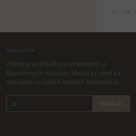
NEWSLETTER
Získajte prehľad o výpredajoch a
špeciálnych akciách. Medzi prvými sa
dozviete i o našich nových kolekciách.
ODOSLAŤ