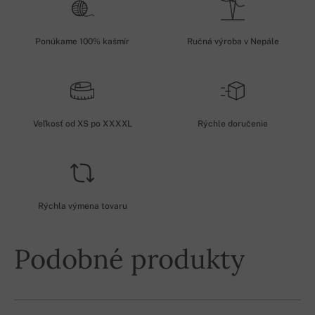
Ponúkame 100% kašmír
Ručná výroba v Nepále
Veľkosť od XS po XXXXL
Rýchle doručenie
Rýchla výmena tovaru
Podobné produkty