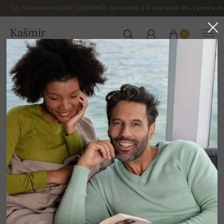
Poštovné od 200€ ZADARMO - Doručenie 3-4 pracovné dni - Výmena do 
Kašmír
0
SLOVENSKO
Domov
Luxusné pánske kašmírové svetre
Pánsky kašmír Duvet