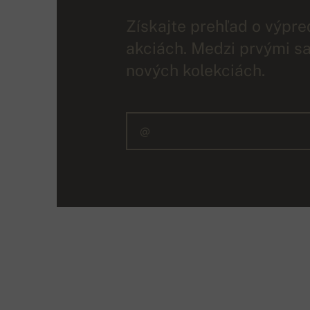
Získajte prehľad o výpre
akciách. Medzi prvými sa
nových kolekciách.