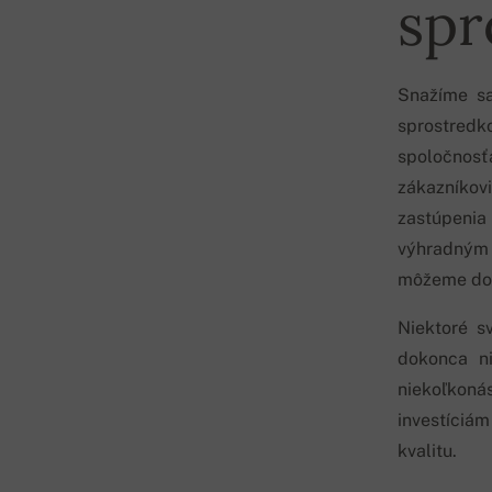
spr
Snažíme s
sprostred
spoločnosť
zákazníkov
zastúpenia 
výhradným 
môžeme dov
Niektoré s
dokonca ni
niekoľkoná
investíciám
kvalitu.