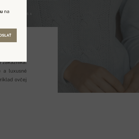
vu
na
PETER GREŠA
OSLAŤ
 zákazníka.
é a luxusné
ríklad ovčej