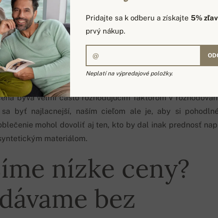
Pridajte sa k odberu a získajte
5% zľa
prvý nákup.
OD
Neplatí na výpredajové položky.
cena býva veľmi často rozhodujúcim faktorom v rozhodovaní
sa byť najlacnejší, naším cieľom ale je, aby si pohodln
blečenie mohol dovoliť aj ten, kto by dal inak prednosť nap
 syntetickým materiálom.
íme nízke ceny?
dávame bez