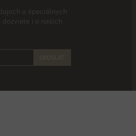
dajoch a špeciálnych
 dozviete i o našich
ODOSLAŤ