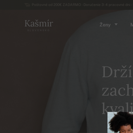
Poštovné od 200€ ZADARMO - Doručenie 3-4 pracovné dni - 
Kašmír
Ženy
SLOVENSKO
Drží
zach
kvali