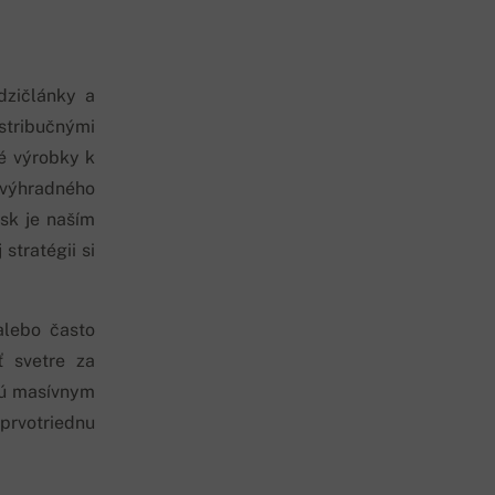
zičlánky a
tribučnými
é výrobky k
 výhradného
.sk je naším
tratégii si
alebo často
ť svetre za
jú masívnym
 prvotriednu