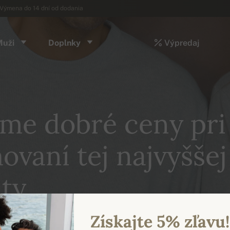
Výmena do 14 dní od dodania
Muži
Doplnky
Výpredaj
me dobré ceny pri
ovaní tej najvyššej
ty.
Získajte 5% zľavu!