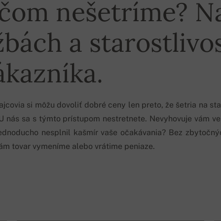
čom nešetríme? N
žbách a starostlivos
ákazníka.
jcovia si môžu dovoliť dobré ceny len preto, že šetria na star
U nás sa s týmto prístupom nestretnete. Nevyhovuje vám ve
jednoducho nesplnil kašmír vaše očakávania? Bez zbytočný
vám tovar vymeníme alebo vrátime peniaze.