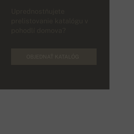
Uprednostňujete
prelistovanie katalógu v
pohodlí domova?
OBJEDNAŤ KATALÓG