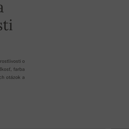
a
ti
ostlivosti o
ľkosť, farba
ch otázok a