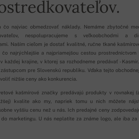
ostredkovateľov.
a čo najviac obmedzovať náklady. Nemáme zbytočné med
kovateľov, nespolupracujeme s veľkoobchodmi a dis
ami. Naším cieľom je dostať kvalitné, ručne tkané kašmírov
i čo najrýchlejšie a najpriamejšou cestou prostredníctvom
v každej krajine, v ktorej sa rozhodneme predávať - Kasmir
zástupcom pre Slovenskú republiku. Vďaka tejto obchodnej s
oliť nižšie ceny ako konkurencia.
vetové kašmírové značky predávajú produkty v rovnakej (
žšej) kvalite ako my, napriek tomu u nich môžete nájs
sobne vyššiu cenu než u nás. Ich predajné ceny zodpoveda
 do marketingu. U nás neplatíte za známe logo, ale iba za