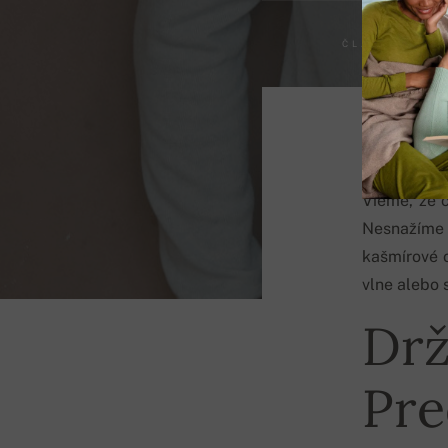
ČLÁNKY
Vieme, že 
Nesnažíme 
kašmírové o
vlne alebo
Drž
Pre