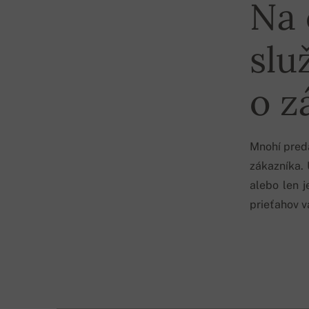
Na 
slu
o z
Mnohí preda
zákazníka. 
alebo len 
prieťahov 