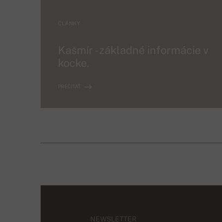
ČLÁNKY
Kašmír - základné informácie v
kocke.
PREČÍTAŤ
NEWSLETTER