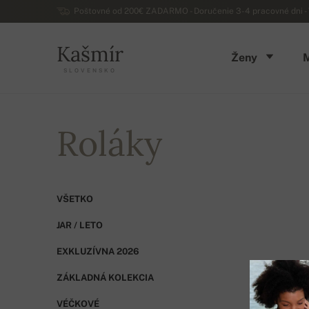
Poštovné od 200€ ZADARMO - Doručenie 3-4 pracovné dni - 
Kašmír
Ženy
SLOVENSKO
Roláky
VŠETKO
JAR / LETO
EXKLUZÍVNA 2026
ZÁKLADNÁ KOLEKCIA
VÉČKOVÉ