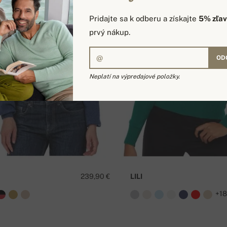
Pridajte sa k odberu a získajte
5% zľa
prvý nákup.
OD
Neplatí na výpredajové položky.
239,90 €
LILI
+1