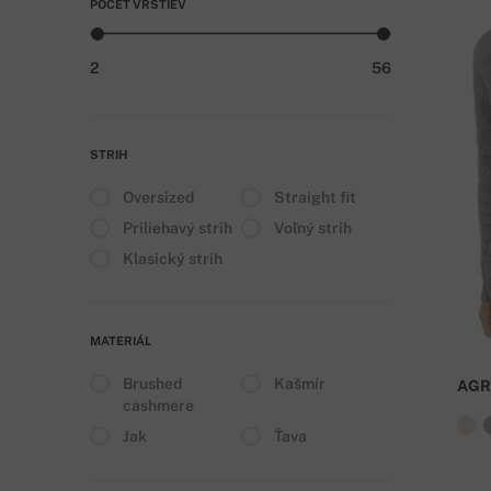
POČET VRSTIEV
2
56
STRIH
Oversized
Straight fit
Priliehavý strih
Voľný strih
Klasický strih
MATERIÁL
Brushed
Kašmír
AGR
cashmere
Jak
Ťava