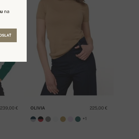
vu
na
OSLAŤ
239,00 €
OLIVIA
225,00 €
8
+1