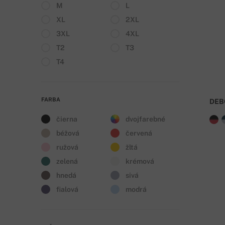
M
L
XL
2XL
3XL
4XL
T2
T3
T4
FARBA
DEB
čierna
dvojfarebné
béžová
červená
ružová
žltá
zelená
krémová
hnedá
sivá
fialová
modrá