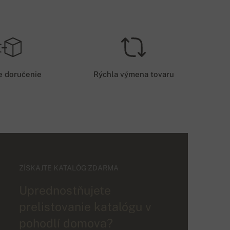
e doručenie
Rýchla výmena tovaru
ZÍSKAJTE KATALÓG ZDARMA
Uprednostňujete
prelistovanie katalógu v
pohodlí domova?