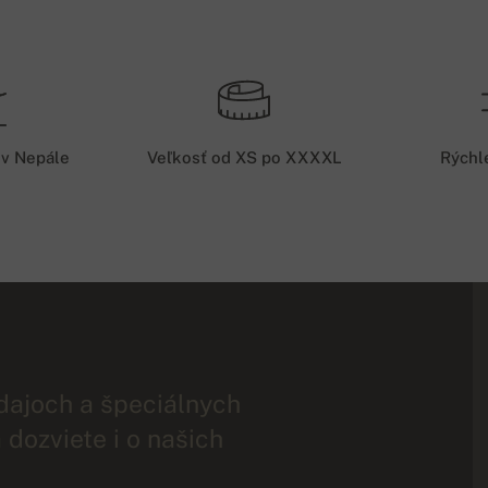
 v Nepále
Veľkosť od XS po XXXXL
Rýchl
dajoch a špeciálnych
 dozviete i o našich