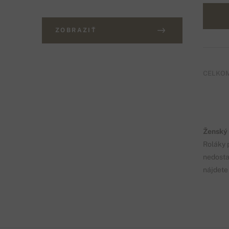
ZOBRAZIŤ
CELKOM
Ženský 
Roláky 
nedostat
nájdete 