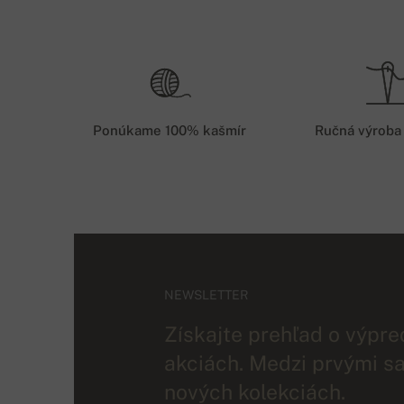
Ponúkame 100% kašmír
Ručná výroba
NEWSLETTER
Získajte prehľad o výpre
akciách. Medzi prvými sa
nových kolekciách.