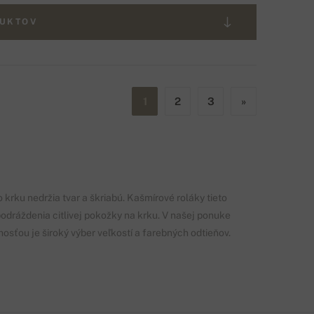
DUKTOV
1
2
3
»
rku nedržia tvar a škriabú. Kašmírové roláky tieto
podráždenia citlivej pokožky na krku. V našej ponuke
mosťou je široký výber veľkostí a farebných odtieňov.