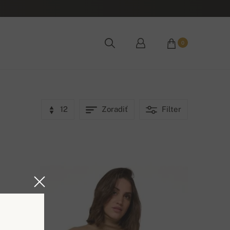
0
12
Zoradiť
Filter