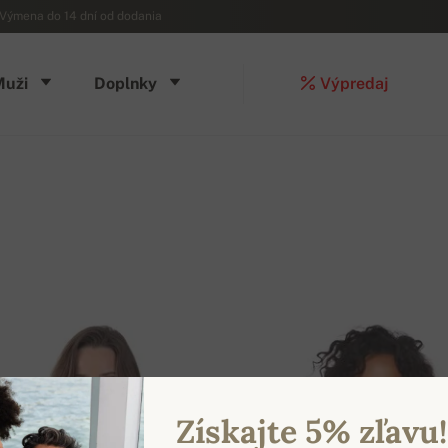
Výmena do 14 dní od dodania
Muži
Doplnky
Výpredaj
Získajte 5% zľavu!