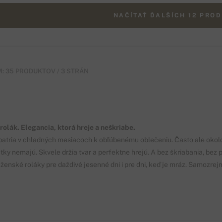
NAČÍTAŤ ĎALŠÍCH 12 PRO
: 35 PRODUKTOV / 3 STRÁN
rolák. Elegancia, ktorá hreje a neškriabe.
patria v chladných mesiacoch k obľúbenému oblečeniu. Často ale okolo k
ky nemajú. Skvele držia tvar a perfektne hrejú. A bez škriabania, bez 
ženské roláky pre daždivé jesenné dni i pre dni, keď je mráz. Samozrej