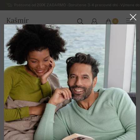
Poštovné od 200€ ZADARMO - Doručenie 3-4 pracovné dni - Výmena do 
Kašmír
0
SLOVENSKO
VŠETKO
JAR / LETO
EXKLUZÍVNA 2026
ZÁKLADNÁ KOLEKCIA
S krátkym rukávom
12
Zoradiť
Filter