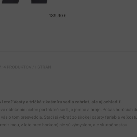
I
139,90 €
: 4 PRODUKTOV / 1 STRÁN
 lete? Vesty a tričká z kašmíru vedia zahriať, ale aj ochladiť.
é oblečenie nielen perfektné sedí, je jemné a hreje. Počas horúcich dn
vás o tom presvedčia. Stačí si vybrať zo širokej palety farieb a veľkost
pred zimou, v lete pred horkom) nie sú výmyslom, ale skutočnosťou.