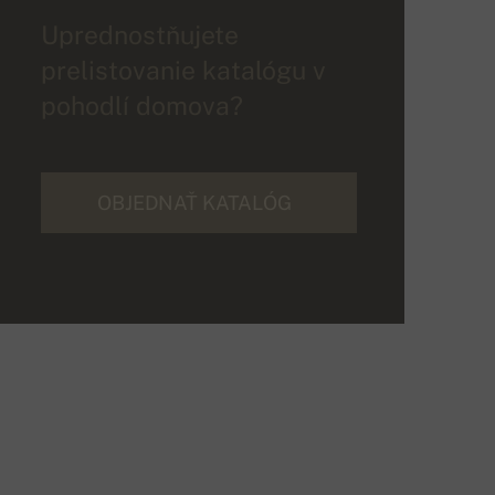
Uprednostňujete
prelistovanie katalógu v
pohodlí domova?
OBJEDNAŤ KATALÓG