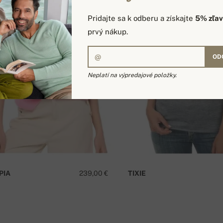
Pridajte sa k odberu a získajte
5% zľa
prvý nákup.
OD
Neplatí na výpredajové položky.
PIA
239,00 €
TIXIE