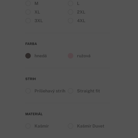
M
L
XL
2XL
3XL
4XL
FARBA
hnedá
ružová
STRIH
Priliehavý strih
Straight fit
MATERIÁL
Kašmír
Kašmír Duvet