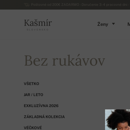
Poštovné od 200€ ZADARMO - Doručenie 3-4 pracovné dni - 
Kašmír
Ženy
SLOVENSKO
Bez rukávov
VŠETKO
JAR / LETO
EXKLUZÍVNA 2026
ZÁKLADNÁ KOLEKCIA
VÉČKOVÉ