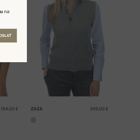
vu
na
OSLAŤ
194,00 €
ZAZA
249,00 €