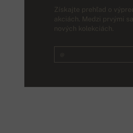
Získajte prehľad o výpre
akciách. Medzi prvými sa
nových kolekciách.