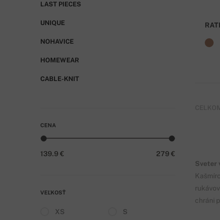
LAST PIECES
UNIQUE
RAT
NOHAVICE
HOMEWEAR
CABLE-KNIT
CELKOM
CENA
139.9 €
279 €
Sveter v
Kašmírov
rukávov 
VEĽKOSŤ
chráni 
XS
S