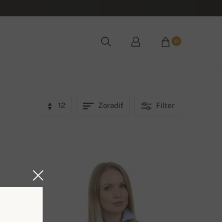
0
12
Zoradiť
Filter