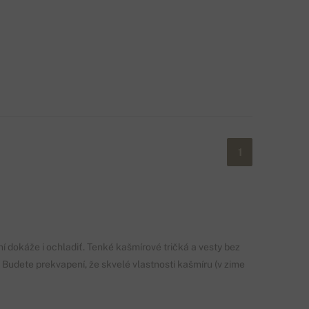
1
í dokáže i ochladiť. Tenké kašmírové tričká a vesty bez
í. Budete prekvapení, že skvelé vlastnosti kašmíru (v zime