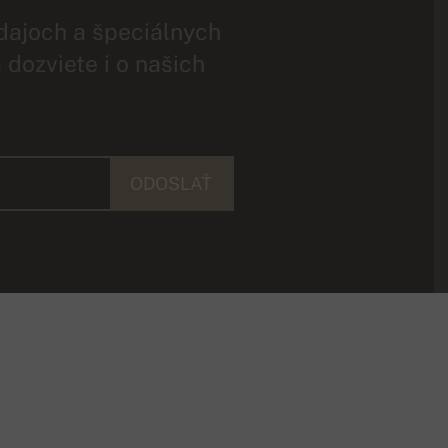
dajoch a špeciálnych
 dozviete i o našich
ODOSLAŤ