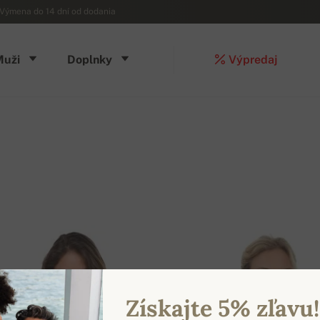
Výmena do 14 dní od dodania
Muži
Doplnky
Výpredaj
Získajte 5% zľavu!