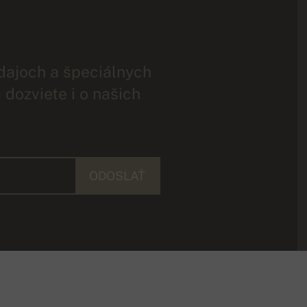
dajoch a špeciálnych
 dozviete i o našich
ODOSLAŤ