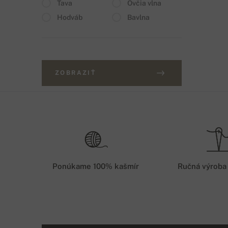
Ťava
Ovčia vlna
Hodváb
Bavlna
ZOBRAZIŤ
Ponúkame 100% kašmír
Ručná výroba