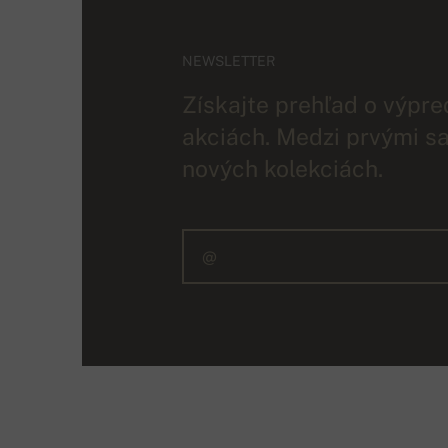
NEWSLETTER
Získajte prehľad o výpre
akciách. Medzi prvými sa
nových kolekciách.