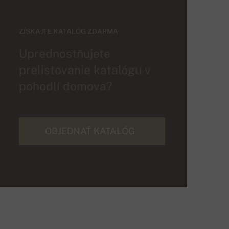
ZÍSKAJTE KATALÓG ZDARMA
Uprednostňujete
prelistovanie katalógu v
pohodlí domova?
OBJEDNAŤ KATALÓG