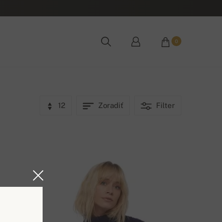
0
12
Zoradiť
Filter