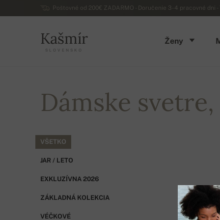
Poštovné od 200€ ZADARMO - Doručenie 3-4 pracovné dni - 
Kašmír
Ženy
SLOVENSKO
Dámske svetre, 
VŠETKO
JAR / LETO
EXKLUZÍVNA 2026
ZÁKLADNÁ KOLEKCIA
VÉČKOVÉ