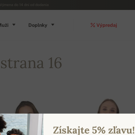
Výmena do 14 dní od dodania
Muži
Doplnky
Výpredaj
strana 16
Získajte 5% zľavu!