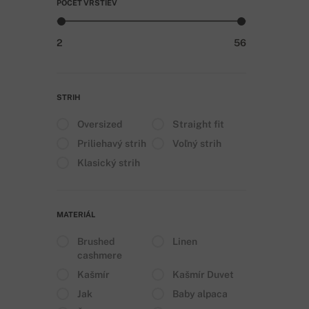
POČET VRSTIEV
2
56
STRIH
Oversized
Straight fit
Priliehavý strih
Voľný strih
Klasický strih
MATERIÁL
Brushed
Linen
cashmere
Kašmír
Kašmír Duvet
Jak
Baby alpaca