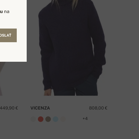
vu
na
OSLAŤ
449,90 €
VICENZA
808,00 €
+4