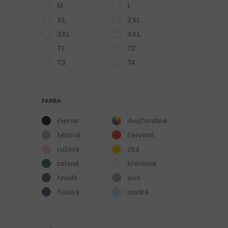
M
L
XL
2XL
3XL
4XL
T1
T2
T3
T4
FARBA
čierna
dvojfarebné
béžová
červená
ružová
žltá
zelená
krémová
hnedá
sivá
fialová
modrá