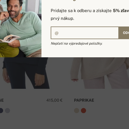
Pridajte sa k odberu a získajte
5% zľa
prvý nákup.
OD
Neplatí na výpredajové položky.
GE
415,00 €
PAPRIKAE